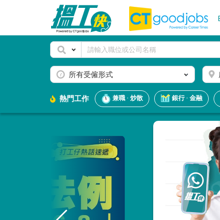
所有受僱形式
熱門工作
兼職 · 炒散
銀行 · 金融