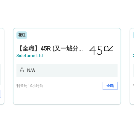
花紅
【全職】45R (又一城分店) Sales Operation Assistant 銷售營運助理【永久保證佣金+新人獎金$3,000】
Sidefame Ltd
N/A
刊登於 10小時前
全職