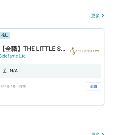
更多
花紅
【全職】THE LITTLE SHOP (利園分店) Sales Operation Assistant 銷售營運助理【永久保證佣金+新人獎金$3,000】
Sidefame Ltd
N/A
刊登於 10小時前
全職
更多