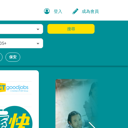
登入
成為會員
搜尋
05+
保安