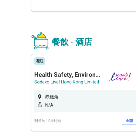
餐飲 · 酒店
花紅
Health Safety, Environment & Quality Assurance Officer (Maternity cover – 5 months contract)
Sodexo Live! Hong Kong Limited
赤鱲角
N/A
刊登於 10小時前
全職