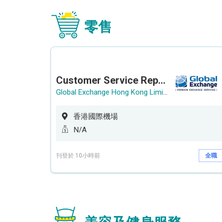
零售
Customer Service Representative (Airport)
Global Exchange Hong Kong Limited
香港國際機場
N/A
刊登於 10小時前
全職