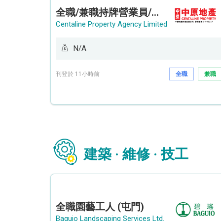
全職/兼職持牌營業員/持牌地產代理 (長沙灣/將軍澳/油塘)
Centaline Property Agency Limited
N/A
刊登於 11小時前
全職
兼職
建築 · 維修 · 技工
全職園藝工人 (屯門)
Baguio Landscaping Services Ltd.