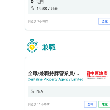
屯門
14,500 / 月薪
刊登於 3小時前
全職
兼職
全職/兼職持牌營業員/持牌地產代理 (長沙灣/將軍澳/油塘)
Centaline Property Agency Limited
N/A
刊登於 11小時前
全職
兼職