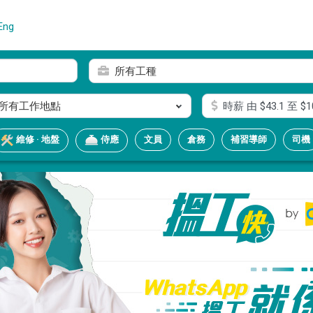
Eng
所有工種
所有工作地點
時薪
由 $
43.1
至 $
1
文員
倉務
補習導師
司機
維修 · 地盤
侍應