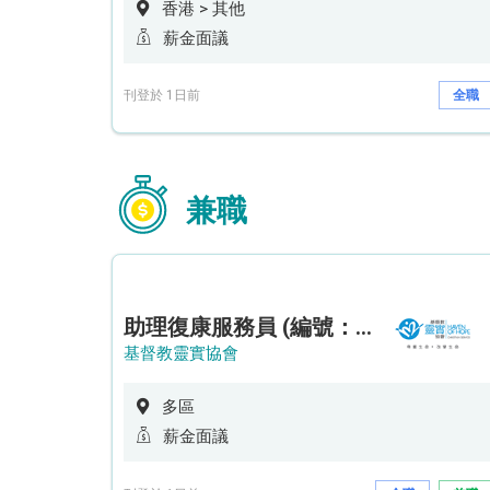
香港 > 其他
薪金面議
刊登於 1日前
全職
兼職
助理復康服務員 (編號：RSD/ARSW/CTE)
基督教靈實協會
多區
薪金面議