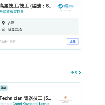
高級技工/技工 (編號：SSO/FM/A/CTE)
基督教靈實協會
多區
薪金面議
刊登於 1日前
全職
更多
花紅
Technician 電器技工 (5-Day Work Week)
Harbour Grand Kowloon(Hutchison Hotel Hong Kong Limited)