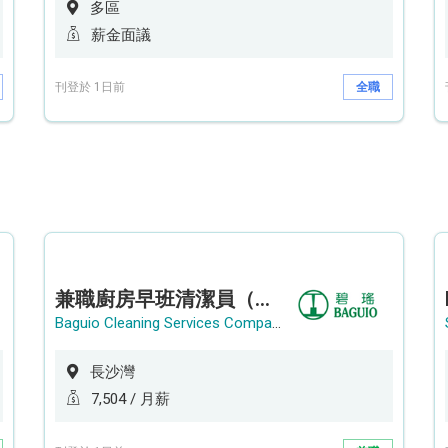
多區
薪金面議
刊登於 1日前
全職
兼職廚房早班清潔員（長沙灣）
Baguio Cleaning Services Company Limited
長沙灣
7,504 / 月薪