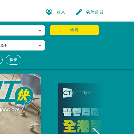
登入
成為會員
搜尋
05+
保安