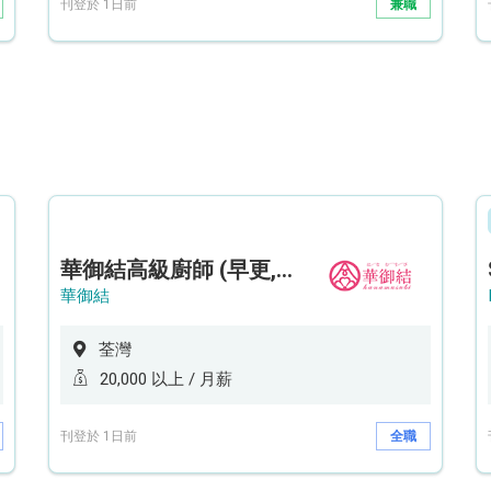
刊登於 1日前
兼職
華御結高級廚師 (早更,中央廚房)*底薪可達20k* (5天工作週)
華御結
荃灣
20,000 以上 / 月薪
刊登於 1日前
全職