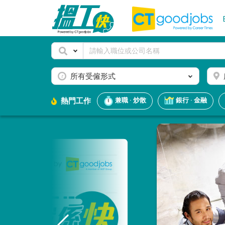
所有受僱形式
熱門工作
兼職 · 炒散
銀行 · 金融