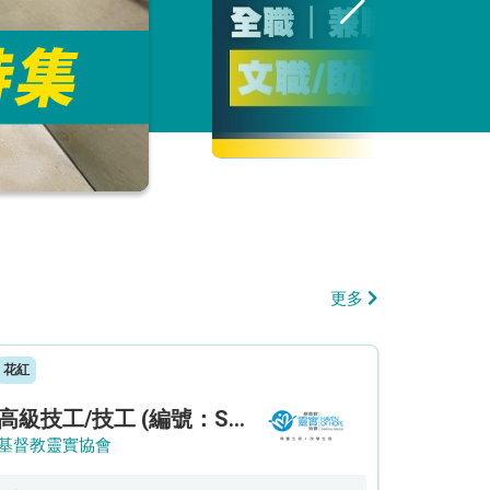
更多
花紅
高級技工/技工 (編號：SSO/FM/A/CTE)
基督教靈實協會