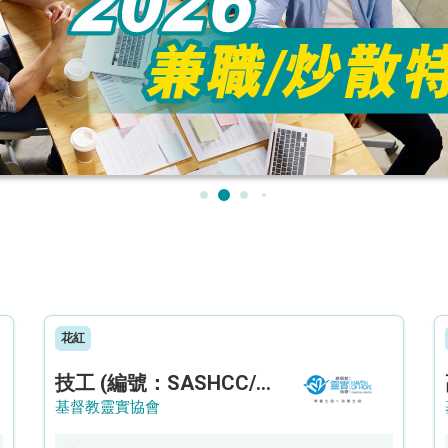
花紅
技工 (編號：SASHCC/A/CTE)
基督教靈實協會