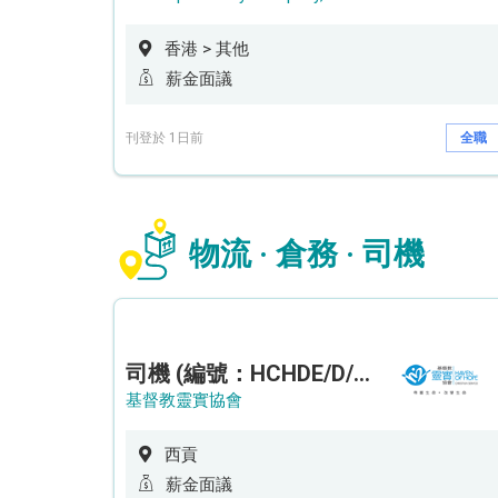
香港 > 其他
薪金面議
刊登於 1日前
全職
物流 · 倉務 · 司機
司機 (編號：HCHDE/D/CTE)
基督教靈實協會
西貢
薪金面議