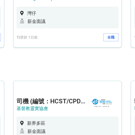
灣仔
薪金面議
刊登於 1日前
全職
司機 (編號：HCST/CPD/CTE)
基督教靈實協會
新界多區
薪金面議