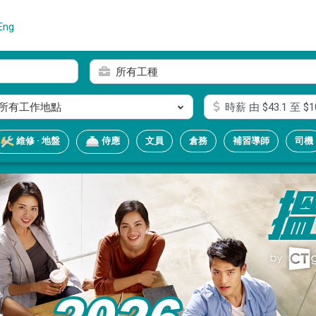
Eng
所有工種
所有工作地點
時薪
由 $
43.1
至 $
1
文員
倉務
補習導師
司機
維修 · 地盤
侍應