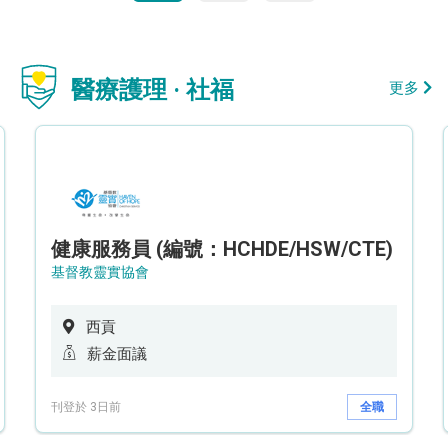
醫療護理 · 社福
更多
健康服務員 (編號：HCHDE/HSW/CTE)
基督教靈實協會
西貢
薪金面議
刊登於 3日前
全職