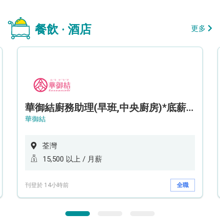
餐飲 · 酒店
更多
華御結廚務助理(早班,中央廚房)*底薪可達$15.5k* (5天工作週)
華御結
荃灣
15,500 以上 / 月薪
刊登於 14小時前
全職