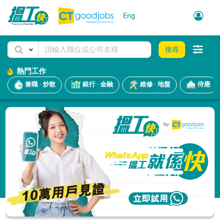
Eng
搜尋
熱門工作
兼職 · 炒散
銀行 · 金融
維修 · 地盤
侍應