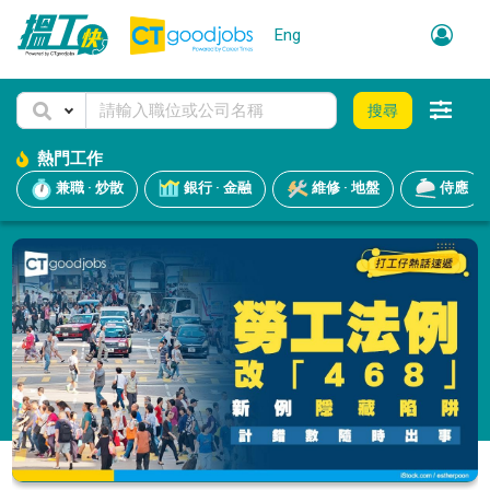
Eng
搜尋
熱門工作
兼職 · 炒散
銀行 · 金融
維修 · 地盤
侍應