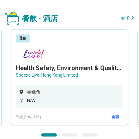
餐飲 · 酒店
更多
花紅
Health Safety, Environment & Quality Assurance Officer (Maternity cover – 5 months contract)
Sodexo Live! Hong Kong Limited
赤鱲角
N/A
刊登於 6小時前
全職