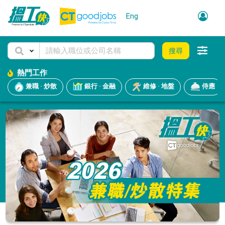
Eng
搜尋
熱門工作
兼職 · 炒散
銀行 · 金融
維修 · 地盤
侍應