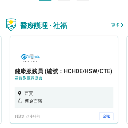
醫療護理 · 社福
更多
健康服務員 (編號：HCHDE/HSW/CTE)
基督教靈實協會
西貢
薪金面議
刊登於 21小時前
全職