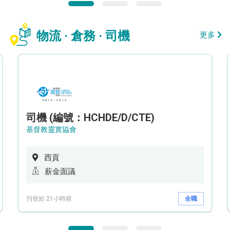
物流 · 倉務 · 司機
更多
司機 (編號：HCHDE/D/CTE)
基督教靈實協會
西貢
薪金面議
刊登於 21小時前
全職