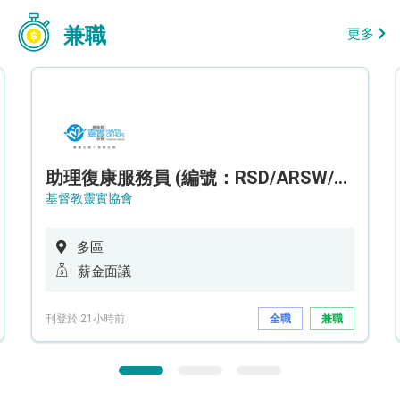
兼職
更多
助理復康服務員 (編號：RSD/ARSW/CTE)
基督教靈實協會
多區
薪金面議
刊登於 21小時前
全職
兼職