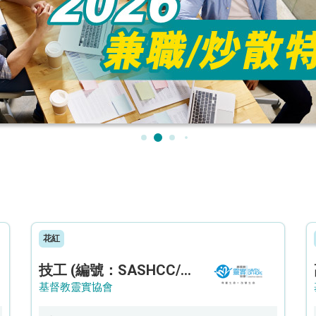
花紅
技工 (編號：SASHCC/A/CTE)
基督教靈實協會