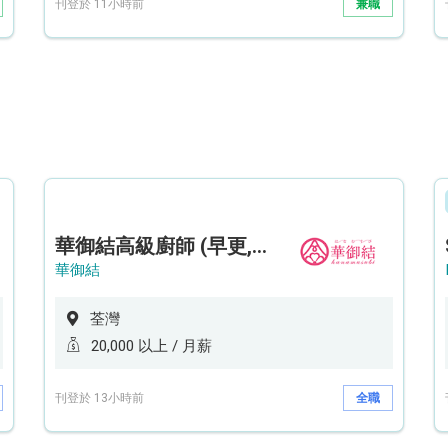
刊登於 11小時前
兼職
華御結高級廚師 (早更,中央廚房)*底薪可達20k* (5天工作週)
華御結
荃灣
20,000 以上 / 月薪
刊登於 13小時前
全職