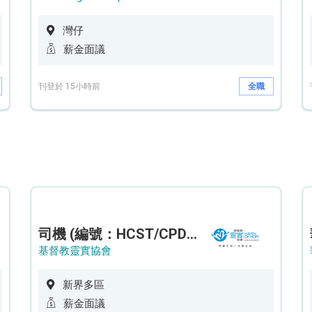
灣仔
薪金面議
刊登於 15小時前
全職
司機 (編號：HCST/CPD/CTE)
基督教靈實協會
新界多區
薪金面議