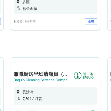
多區
薪金面議
刊登於 10小時前
全職
兼職廚房早班清潔員（長沙灣）
Baguio Cleaning Services Company Limited
長沙灣
7,504 / 月薪