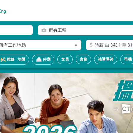
Eng
所有工種
所有工作地點
時薪
由 $
43.1
至 $
1
文員
倉務
補習導師
司機
維修 · 地盤
侍應