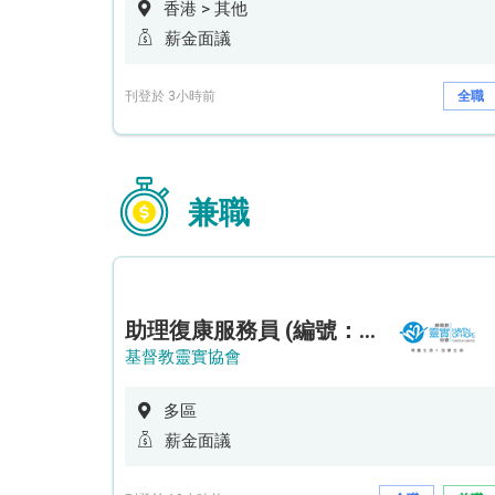
香港 > 其他
薪金面議
刊登於 3小時前
全職
兼職
助理復康服務員 (編號：RSD/ARSW/CTE)
基督教靈實協會
多區
薪金面議