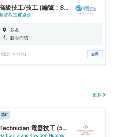
高級技工/技工 (編號：SSO/FM/A/CTE)
基督教靈實協會
多區
薪金面議
刊登於 10小時前
全職
更多
花紅
Technician 電器技工 (5-Day Work Week)
Harbour Grand Kowloon(Hutchison Hotel Hong Kong Limited)