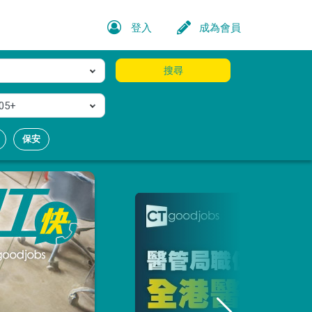
登入
成為會員
搜尋
05+
保安