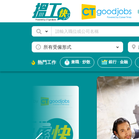
所有受僱形式
熱門工作
兼職 · 炒散
銀行 · 金融