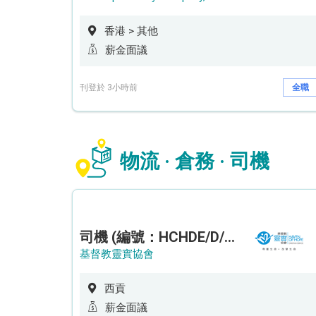
香港 > 其他
薪金面議
刊登於 3小時前
全職
物流 · 倉務 · 司機
司機 (編號：HCHDE/D/CTE)
基督教靈實協會
西貢
薪金面議