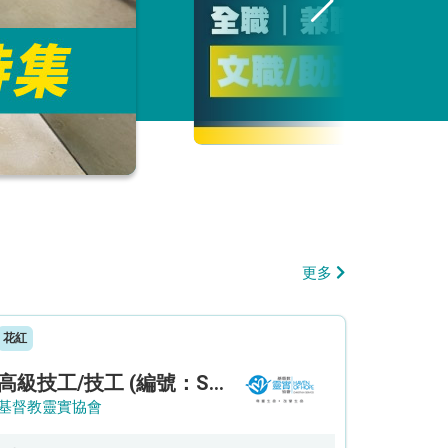
更多
花紅
高級技工/技工 (編號：SSO/FM/A/CTE)
基督教靈實協會