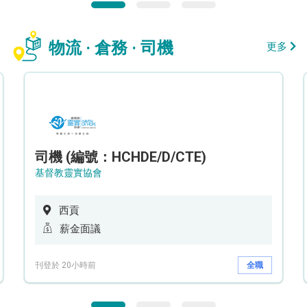
物流 · 倉務 · 司機
更多
司機 (編號：HCHDE/D/CTE)
基督教靈實協會
西貢
薪金面議
刊登於 20小時前
全職