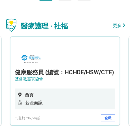
醫療護理 · 社福
更多
健康服務員 (編號：HCHDE/HSW/CTE)
基督教靈實協會
西貢
薪金面議
刊登於 20小時前
全職