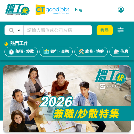
Eng
搜尋
熱門工作
兼職 · 炒散
銀行 · 金融
維修 · 地盤
侍應