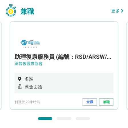
兼職
更多
助理復康服務員 (編號：RSD/ARSW/CTE)
基督教靈實協會
多區
薪金面議
刊登於 20小時前
全職
兼職