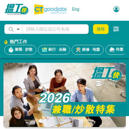
Eng
搜尋
熱門工作
兼職 · 炒散
銀行 · 金融
維修 · 地盤
侍應