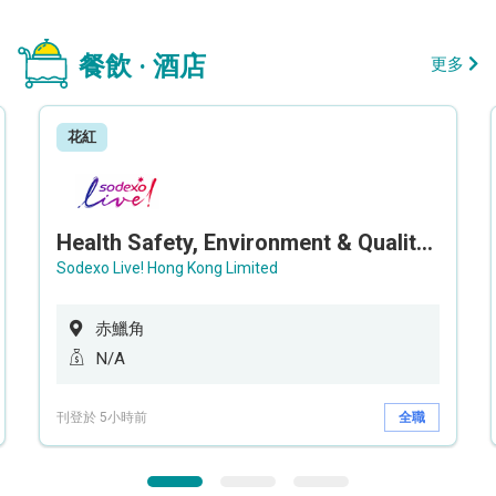
餐飲 · 酒店
更多
花紅
Health Safety, Environment & Quality Assurance Officer (Maternity cover – 5 months contract)
Sodexo Live! Hong Kong Limited
赤鱲角
N/A
刊登於 5小時前
全職