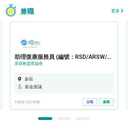
兼職
更多
助理復康服務員 (編號：RSD/ARSW/CTE)
基督教靈實協會
多區
薪金面議
刊登於 23小時前
全職
兼職