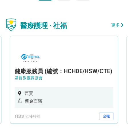
醫療護理 · 社福
更多
健康服務員 (編號：HCHDE/HSW/CTE)
基督教靈實協會
西貢
薪金面議
刊登於 23小時前
全職