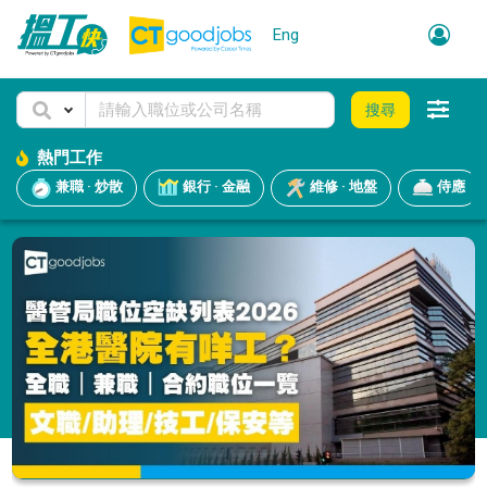
Eng
搜尋
熱門工作
兼職 · 炒散
銀行 · 金融
維修 · 地盤
侍應