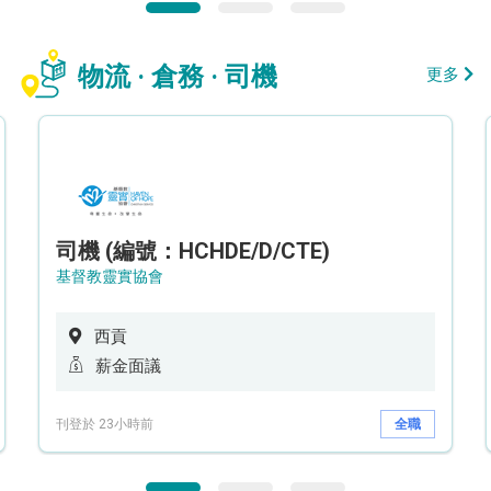
物流 · 倉務 · 司機
更多
司機 (編號：HCHDE/D/CTE)
基督教靈實協會
西貢
薪金面議
刊登於 23小時前
全職