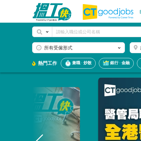
所有受僱形式
熱門工作
兼職 · 炒散
銀行 · 金融