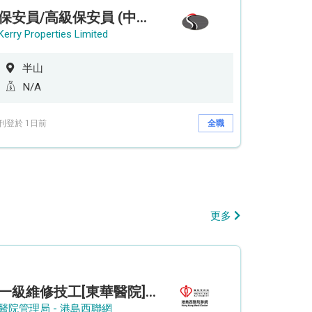
保安員/高級保安員 (中環半山住宅 - 9/12小時)
Kerry Properties Limited
半山
N/A
刊登於 1日前
全職
更多
一級維修技工[東華醫院] - (參考編號: HKIC202608103)
醫院管理局 - 港島西聯網