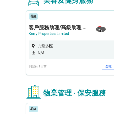
美容及健身服務
花紅
客戶服務助理/高級助理 (何文田住宅)
Kerry Properties Limited
九龍多區
N/A
刊登於 1日前
全職
物業管理 · 保安服務
花紅