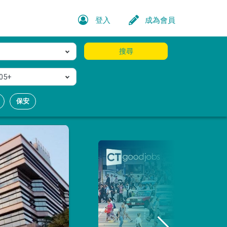
登入
成為會員
搜尋
05+
保安