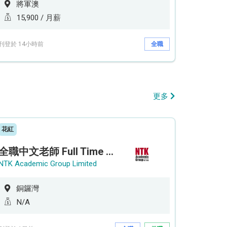
將軍澳
15,900 / 月薪
刊登於 14小時前
全職
更多
花紅
全職中文老師 Full Time Chinese Teacher
NTK Academic Group Limited
銅鑼灣
N/A