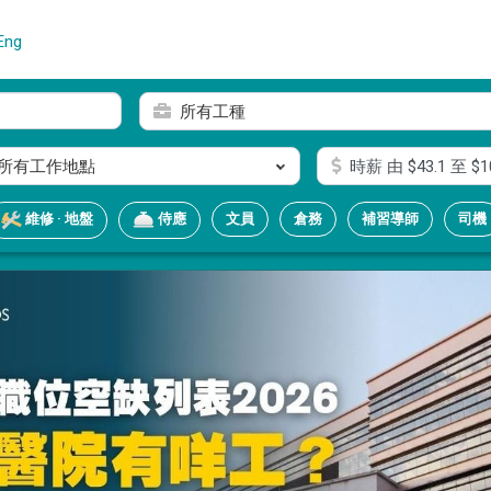
Eng
所有工種
所有工作地點
時薪
由 $
43.1
至 $
1
文員
倉務
補習導師
司機
維修 · 地盤
侍應