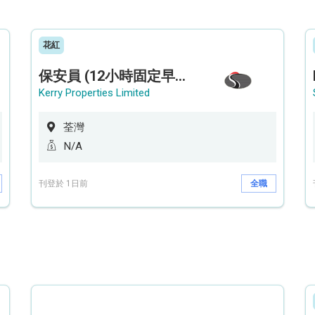
花紅
保安員 (12小時固定早更/夜更) (荃灣深井住宅|設穿梭巴士)
Kerry Properties Limited
荃灣
N/A
刊登於 1日前
全職