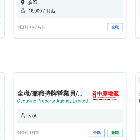
多區
18,000 / 月薪
刊登於 14小時前
全職
全職/兼職持牌營業員/持牌地產代理 (貝沙灣/薄扶林/山頂南)
Centaline Property Agency Limited
N/A
刊登於 1日前
全職
兼職