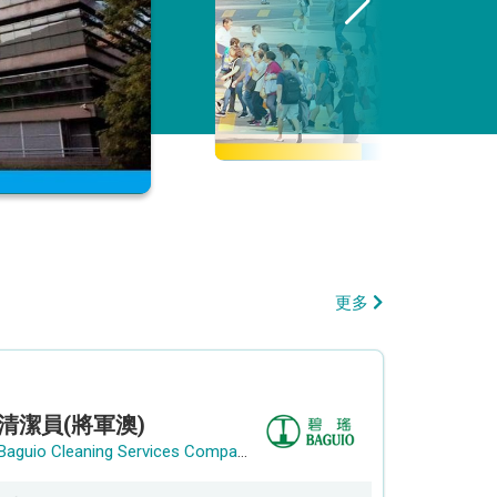
更多
清潔員(將軍澳)
Baguio Cleaning Services Company Limited