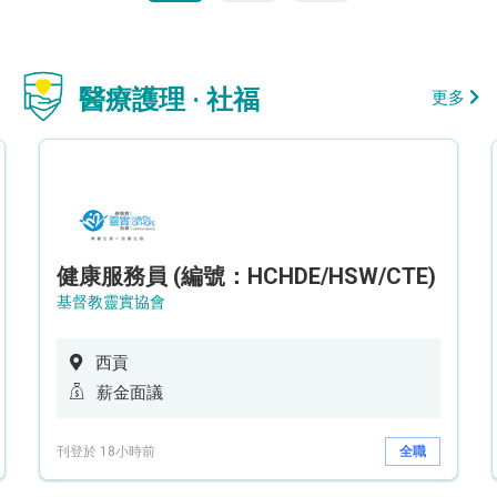
醫療護理 · 社福
更多
健康服務員 (編號：HCHDE/HSW/CTE)
基督教靈實協會
西貢
薪金面議
刊登於 18小時前
全職