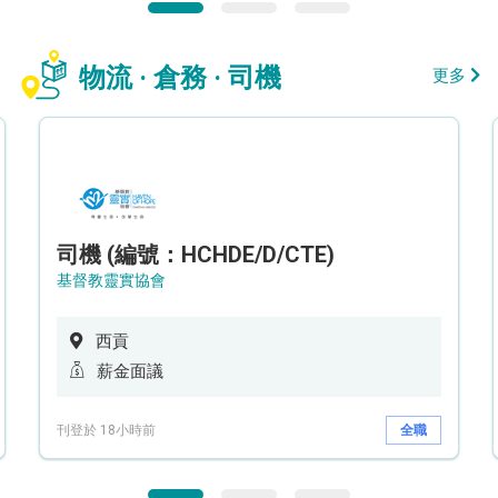
物流 · 倉務 · 司機
更多
司機 (編號：HCHDE/D/CTE)
基督教靈實協會
西貢
薪金面議
刊登於 18小時前
全職