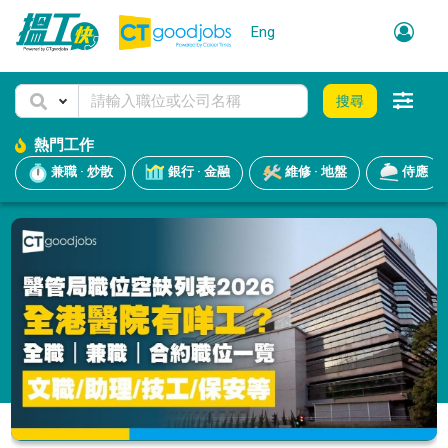
Eng
搜尋
熱門工作
兼職 · 炒散
銀行 · 金融
維修 · 地盤
侍應