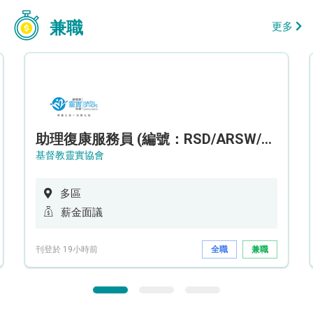
兼職
更多
助理復康服務員 (編號：RSD/ARSW/CTE)
基督教靈實協會
多區
薪金面議
刊登於 19小時前
全職
兼職