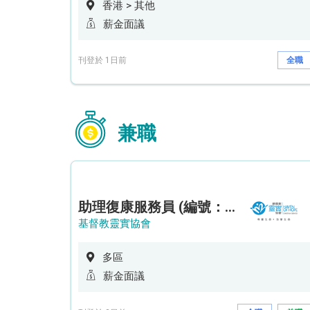
香港 > 其他
薪金面議
刊登於 1日前
全職
兼職
助理復康服務員 (編號：RSD/ARSW/CTE)
基督教靈實協會
多區
薪金面議