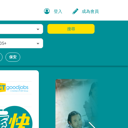
登入
成為會員
搜尋
05+
保安