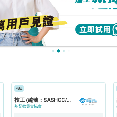
花紅
技工 (編號：SASHCC/A/CTE)
基督教靈實協會