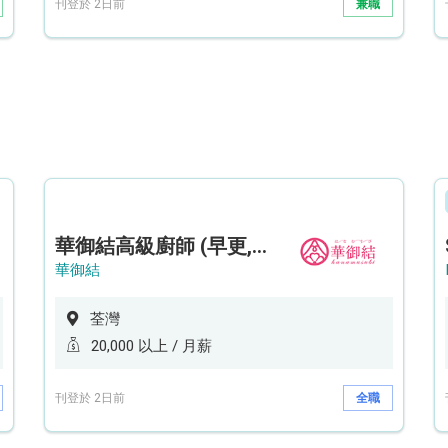
刊登於 2日前
兼職
華御結高級廚師 (早更,中央廚房)*底薪可達20k* (5天工作週)
華御結
荃灣
20,000 以上 / 月薪
刊登於 2日前
全職