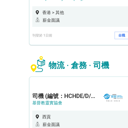
香港 > 其他
薪金面議
刊登於 1日前
全職
物流 · 倉務 · 司機
司機 (編號：HCHDE/D/CTE)
基督教靈實協會
西貢
薪金面議