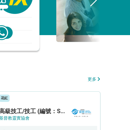
更多
花紅
高級技工/技工 (編號：SSO/FM/A/CTE)
基督教靈實協會