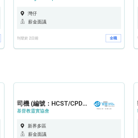
灣仔
薪金面議
刊登於 2日前
全職
司機 (編號：HCST/CPD/CTE)
基督教靈實協會
新界多區
薪金面議