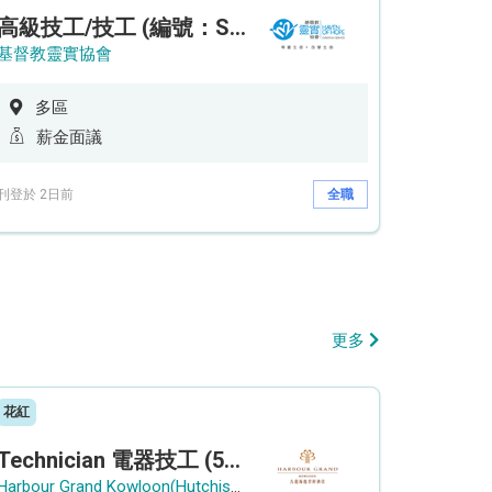
高級技工/技工 (編號：SSO/FM/A/CTE)
基督教靈實協會
多區
薪金面議
刊登於 2日前
全職
更多
花紅
Technician 電器技工 (5-Day Work Week)
Harbour Grand Kowloon(Hutchison Hotel Hong Kong Limited)