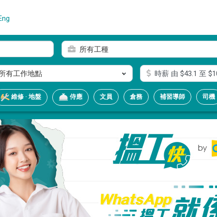
Eng
所有工種
所有工作地點
時薪
由 $
43.1
至 $
1
文員
倉務
補習導師
司機
維修 · 地盤
侍應