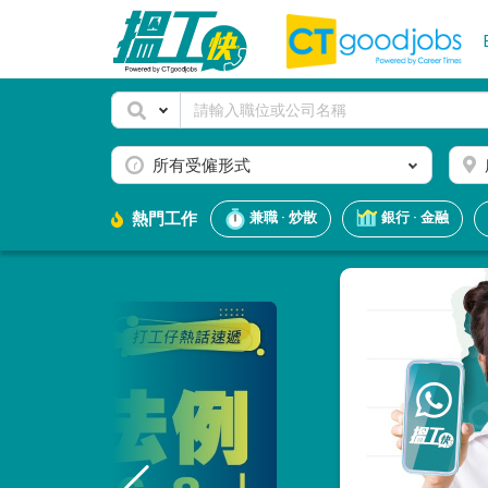
所有受僱形式
熱門工作
兼職 · 炒散
銀行 · 金融