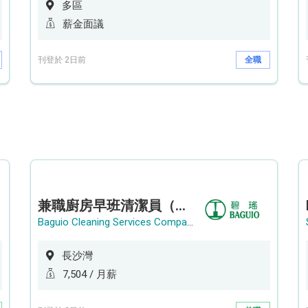
多區
薪金面議
刊登於 2日前
全職
兼職廚房早班清潔員（長沙灣）
Baguio Cleaning Services Company Limited
長沙灣
7,504 / 月薪