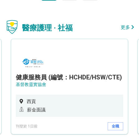
醫療護理 · 社福
更多
健康服務員 (編號：HCHDE/HSW/CTE)
基督教靈實協會
西貢
薪金面議
刊登於 1日前
全職