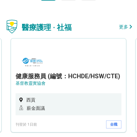
醫療護理 · 社福
更多
健康服務員 (編號：HCHDE/HSW/CTE)
基督教靈實協會
西貢
薪金面議
刊登於 1日前
全職