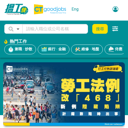
Eng
搜尋
熱門工作
兼職 · 炒散
銀行 · 金融
維修 · 地盤
侍應