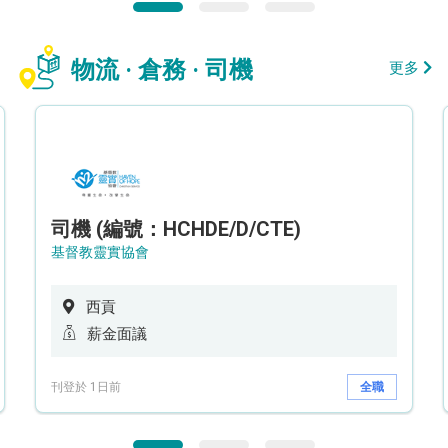
物流 · 倉務 · 司機
更多
司機 (編號：HCHDE/D/CTE)
基督教靈實協會
西貢
薪金面議
刊登於 1日前
全職