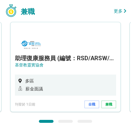
兼職
更多
助理復康服務員 (編號：RSD/ARSW/CTE)
基督教靈實協會
多區
薪金面議
刊登於 1日前
全職
兼職