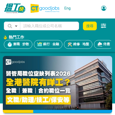
Eng
搜尋
熱門工作
兼職 · 炒散
銀行 · 金融
維修 · 地盤
侍應