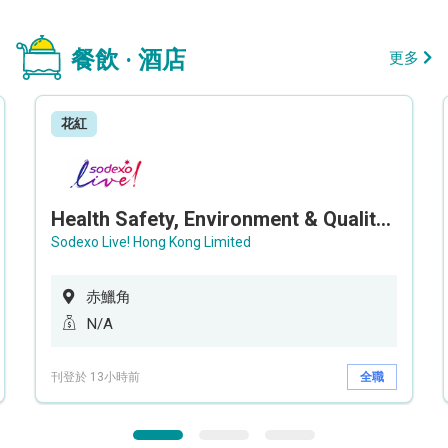
餐飲 · 酒店
更多
花紅
Health Safety, Environment & Quality Assurance Officer (Maternity cover – 5 months contract)
Sodexo Live! Hong Kong Limited
赤鱲角
N/A
刊登於 13小時前
全職