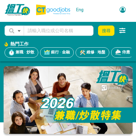
Eng
搜尋
熱門工作
兼職 · 炒散
銀行 · 金融
維修 · 地盤
侍應