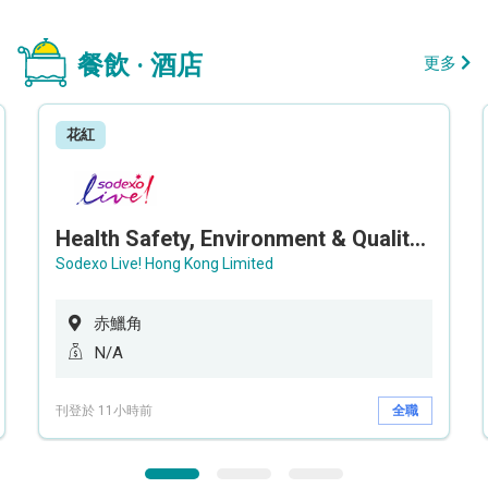
餐飲 · 酒店
更多
花紅
Health Safety, Environment & Quality Assurance Officer (Maternity cover – 5 months contract)
Sodexo Live! Hong Kong Limited
赤鱲角
N/A
刊登於 11小時前
全職