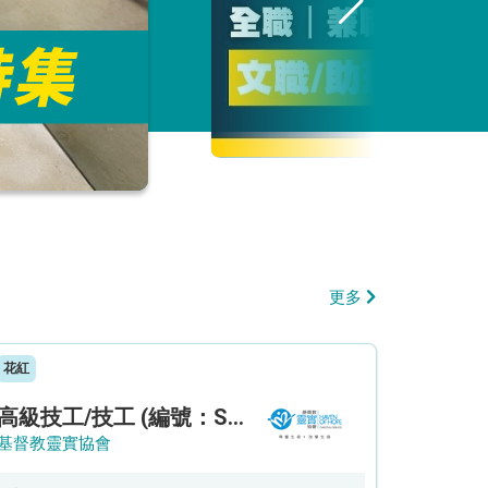
更多
花紅
高級技工/技工 (編號：SSO/FM/A/CTE)
基督教靈實協會