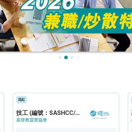
花紅
技工 (編號：SASHCC/A/CTE)
基督教靈實協會