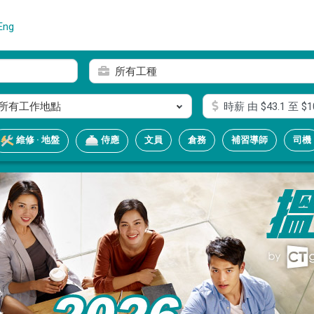
Eng
所有工種
所有工作地點
時薪
由 $
43.1
至 $
1
文員
倉務
補習導師
司機
維修 · 地盤
侍應