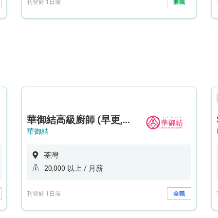
刊登於 1日前
兼職
華御結高級廚師 (早更,中央廚房)*底薪可達20k* (5天工作週)
華御結
荃灣
20,000 以上 / 月薪
刊登於 1日前
全職