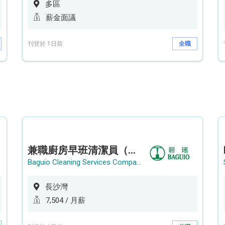
多區
薪金面議
刊登於 1日前
全職
兼職廚房早班清潔員（長沙灣）
Baguio Cleaning Services Company Limited
長沙灣
7,504 / 月薪