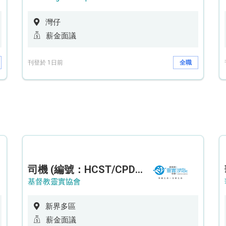
灣仔
薪金面議
刊登於 1日前
全職
司機 (編號：HCST/CPD/CTE)
基督教靈實協會
新界多區
薪金面議