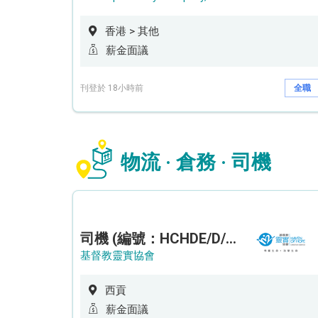
香港 > 其他
薪金面議
刊登於 18小時前
全職
物流 · 倉務 · 司機
司機 (編號：HCHDE/D/CTE)
基督教靈實協會
西貢
薪金面議