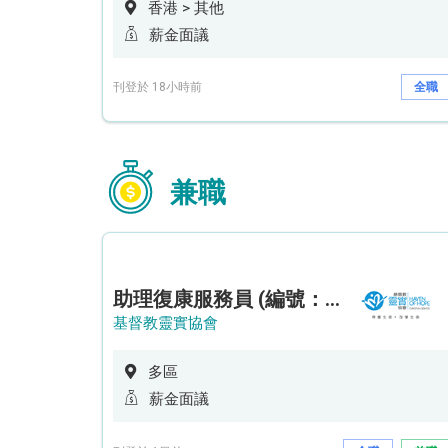
香港 > 其他
薪金面議
刊登於 18小時前
全職
兼職
助理復康服務員 (編號：RSD/ARSW/CTE)
基督教靈實協會
多區
薪金面議