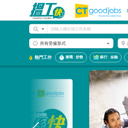
所有受僱形式
熱門工作
兼職 · 炒散
銀行 · 金融