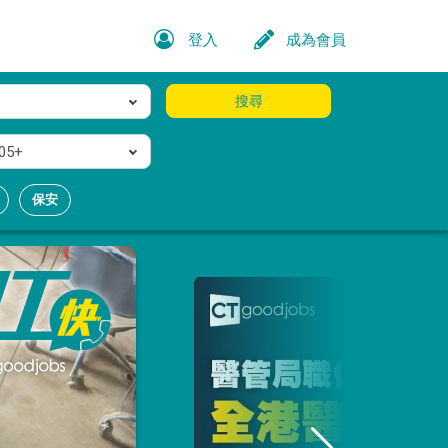
登入
成為會員
搜尋
05+
保安