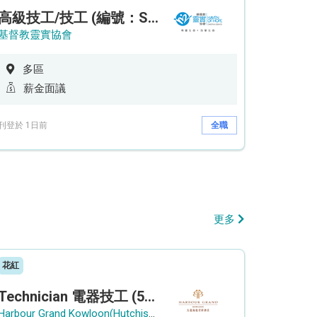
高級技工/技工 (編號：SSO/FM/A/CTE)
基督教靈實協會
多區
薪金面議
刊登於 1日前
全職
更多
花紅
Technician 電器技工 (5-Day Work Week)
Harbour Grand Kowloon(Hutchison Hotel Hong Kong Limited)