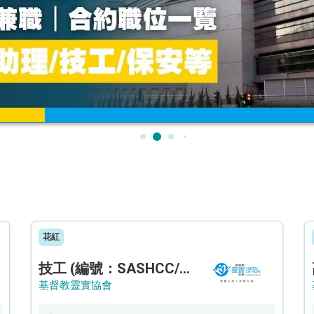
花紅
技工 (編號：SASHCC/A/CTE)
基督教靈實協會