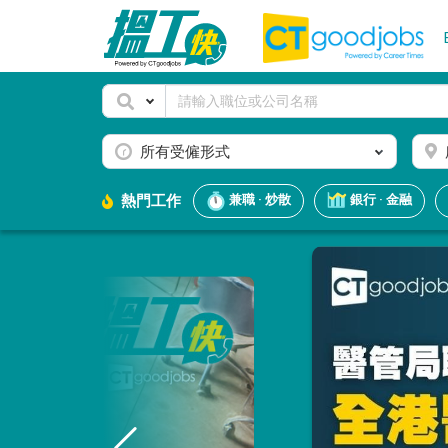
所有受僱形式
熱門工作
兼職 · 炒散
銀行 · 金融