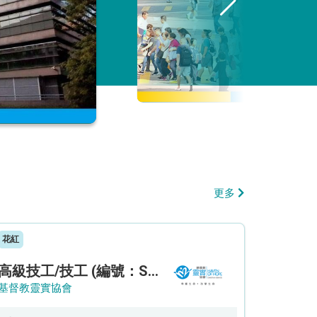
更多
花紅
高級技工/技工 (編號：SSO/FM/A/CTE)
基督教靈實協會