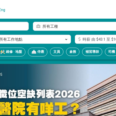
Eng
所有工種
所有工作地點
時薪
由 $
43.1
至 $
1
文員
倉務
補習導師
司機
維修 · 地盤
侍應