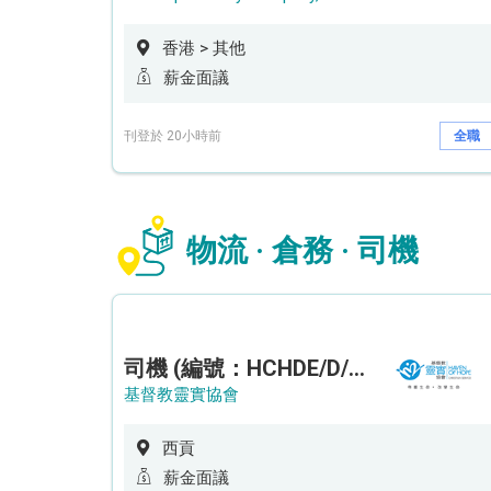
香港 > 其他
薪金面議
刊登於 20小時前
全職
物流 · 倉務 · 司機
司機 (編號：HCHDE/D/CTE)
基督教靈實協會
西貢
薪金面議