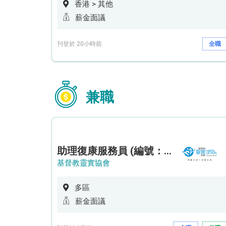
香港 > 其他
薪金面議
刊登於 20小時前
全職
兼職
助理復康服務員 (編號：RSD/ARSW/CTE)
基督教靈實協會
多區
薪金面議