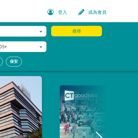
登入
成為會員
搜尋
05+
保安