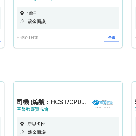
灣仔
薪金面議
刊登於 1日前
全職
司機 (編號：HCST/CPD/CTE)
基督教靈實協會
新界多區
薪金面議