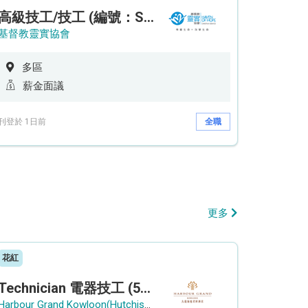
高級技工/技工 (編號：SSO/FM/A/CTE)
基督教靈實協會
多區
薪金面議
刊登於 1日前
全職
更多
花紅
Technician 電器技工 (5-Day Work Week)
Harbour Grand Kowloon(Hutchison Hotel Hong Kong Limited)