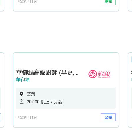
刊登於 1日前
兼職
華御結高級廚師 (早更,中央廚房)*底薪可達20k* (5天工作週)
華御結
荃灣
20,000 以上 / 月薪
刊登於 1日前
全職