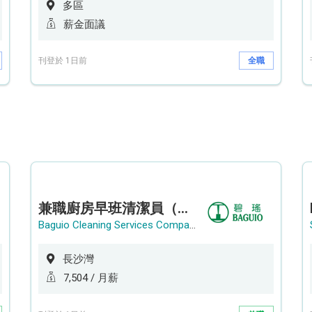
多區
薪金面議
刊登於 1日前
全職
兼職廚房早班清潔員（長沙灣）
Baguio Cleaning Services Company Limited
長沙灣
7,504 / 月薪