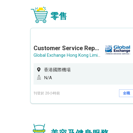
零售
Customer Service Representative (Airport)
Global Exchange Hong Kong Limited
香港國際機場
N/A
刊登於 20小時前
全職