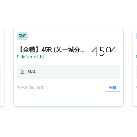
花紅
【全職】45R (又一城分店) Sales Operation Assistant 銷售營運助理【永久保證佣金+新人獎金$3,000】
Sidefame Ltd
N/A
刊登於 20小時前
全職