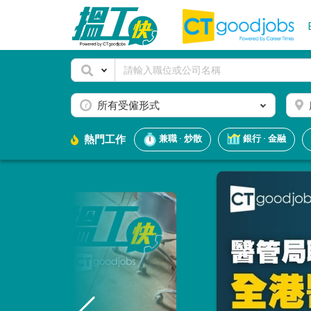
所有受僱形式
熱門工作
兼職 · 炒散
銀行 · 金融