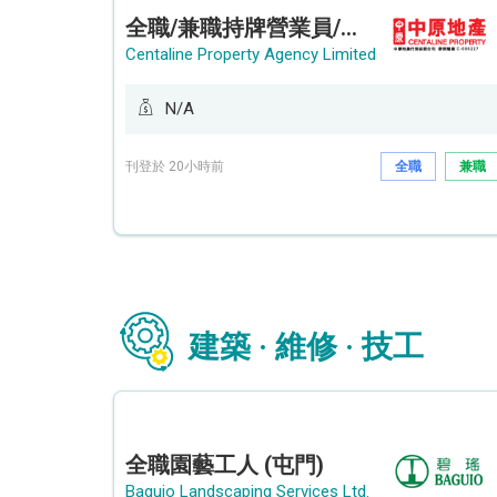
全職/兼職持牌營業員/持牌地產代理 (長沙灣/將軍澳/油塘)
Centaline Property Agency Limited
N/A
刊登於 20小時前
全職
兼職
建築 · 維修 · 技工
全職園藝工人 (屯門)
Baguio Landscaping Services Ltd.