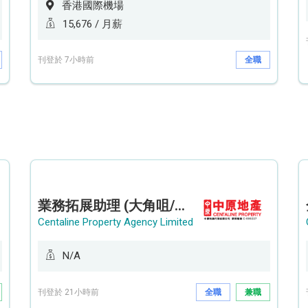
香港國際機場
15,676 / 月薪
刊登於 7小時前
全職
業務拓展助理 (大角咀/荔枝角/九龍塘)
Centaline Property Agency Limited
N/A
刊登於 21小時前
全職
兼職