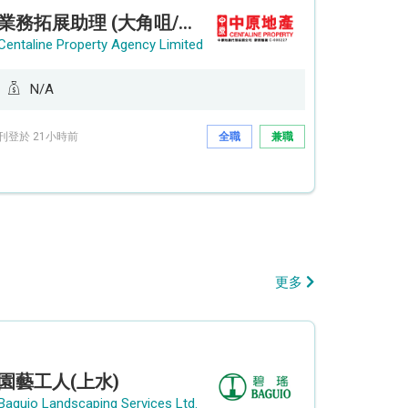
業務拓展助理 (大角咀/荔枝角/九龍塘)
Centaline Property Agency Limited
N/A
刊登於 21小時前
全職
兼職
更多
園藝工人(上水)
Baguio Landscaping Services Ltd.