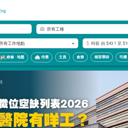
Eng
所有工種
所有工作地點
時薪
由 $
43.1
至 $
1
文員
倉務
補習導師
司機
維修 · 地盤
侍應