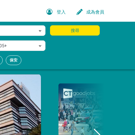
登入
成為會員
搜尋
05+
保安