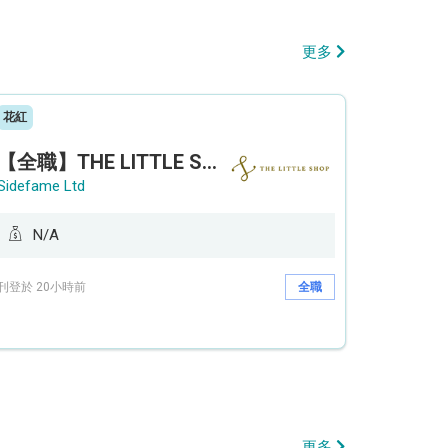
更多
花紅
【全職】THE LITTLE SHOP (利園分店) Sales Operation Assistant 銷售營運助理【永久保證佣金+新人獎金$3,000】
Sidefame Ltd
N/A
刊登於 20小時前
全職
更多