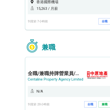
香港國際機場
15,263 / 月薪
刊登於 7小時前
全職
兼職
全職/兼職持牌營業員/持牌地產代理 (長沙灣/將軍澳/油塘)
Centaline Property Agency Limited
N/A
刊登於 20小時前
全職
兼職