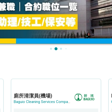
廁所清潔員(機場)
Baguio Cleaning Services Company Limited