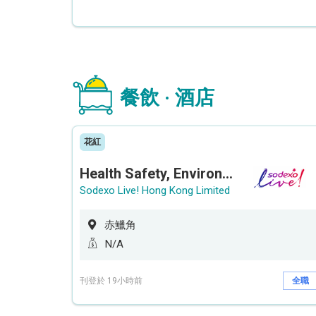
餐飲 · 酒店
花紅
Health Safety, Environment & Quality Assurance Officer (Maternity cover – 5 months contract)
Sodexo Live! Hong Kong Limited
赤鱲角
N/A
刊登於 19小時前
全職