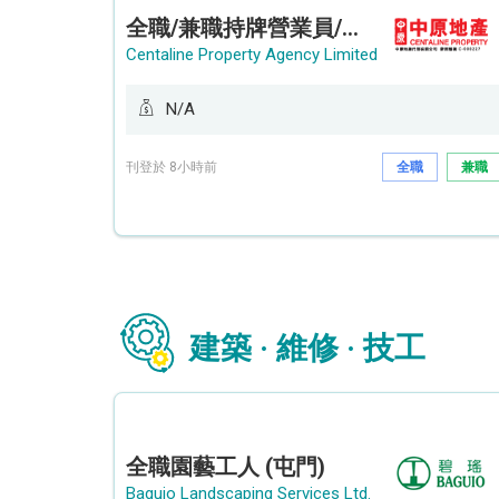
全職/兼職持牌營業員/持牌地產代理 (長沙灣/將軍澳/油塘)
Centaline Property Agency Limited
N/A
刊登於 8小時前
全職
兼職
建築 · 維修 · 技工
全職園藝工人 (屯門)
Baguio Landscaping Services Ltd.