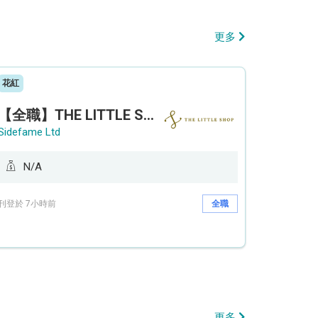
更多
花紅
【全職】THE LITTLE SHOP (利園分店) Sales Operation Assistant 銷售營運助理【永久保證佣金+新人獎金$3,000】
Sidefame Ltd
N/A
刊登於 7小時前
全職
更多