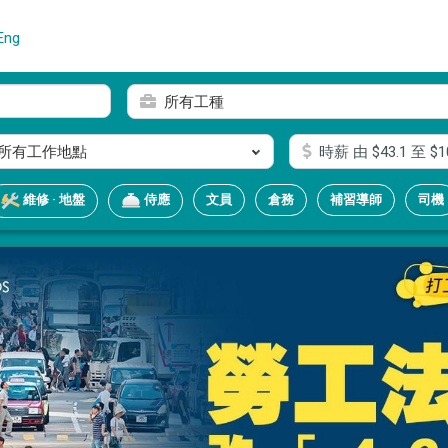
Eng
所有工種
所有工作地點
時薪
由 $
43.1
至 $
1
文員
倉務
補習導師
司機
維修 · 地盤
侍應