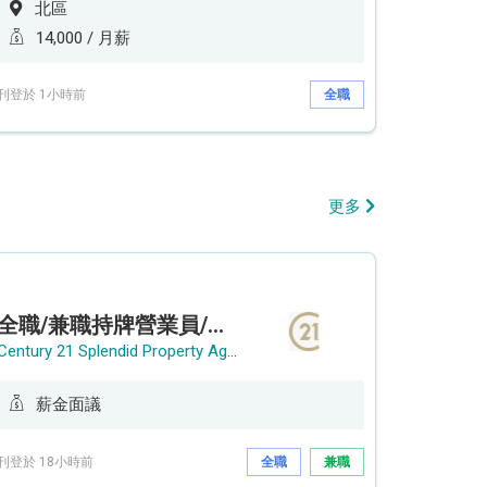
北區
14,000 / 月薪
刊登於 1小時前
全職
更多
全職/兼職持牌營業員/持牌地產代理
Century 21 Splendid Property Agency
薪金面議
刊登於 18小時前
全職
兼職