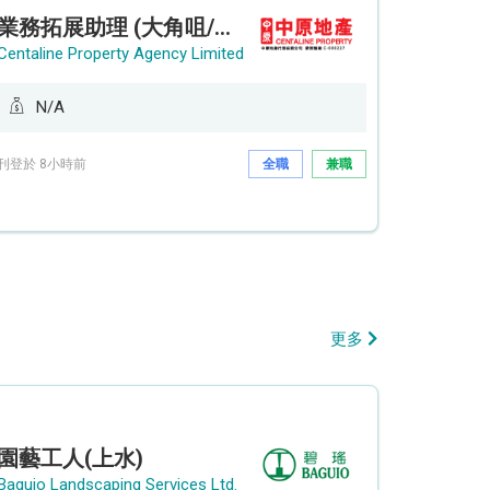
業務拓展助理 (大角咀/荔枝角/九龍塘)
Centaline Property Agency Limited
N/A
刊登於 8小時前
全職
兼職
更多
園藝工人(上水)
Baguio Landscaping Services Ltd.