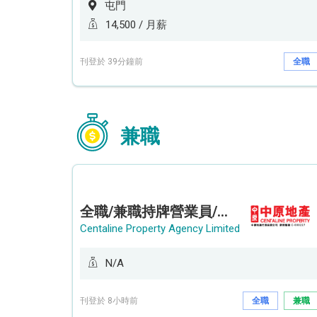
屯門
14,500 / 月薪
刊登於 39分鐘前
全職
兼職
全職/兼職持牌營業員/持牌地產代理 (長沙灣/將軍澳/油塘)
Centaline Property Agency Limited
N/A
刊登於 8小時前
全職
兼職