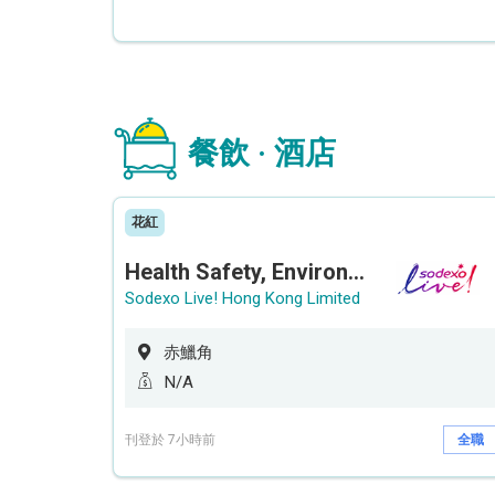
餐飲 · 酒店
花紅
Health Safety, Environment & Quality Assurance Officer (Maternity cover – 5 months contract)
Sodexo Live! Hong Kong Limited
赤鱲角
N/A
刊登於 7小時前
全職