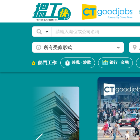
所有受僱形式
熱門工作
兼職 · 炒散
銀行 · 金融