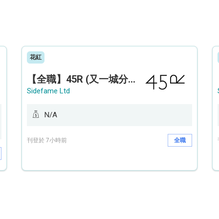
花紅
【全職】45R (又一城分店) Sales Operation Assistant 銷售營運助理【永久保證佣金+新人獎金$3,000】
Sidefame Ltd
N/A
刊登於 7小時前
全職