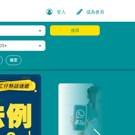
登入
成為會員
搜尋
05+
保安