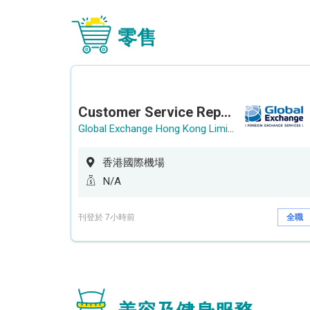
零售
Customer Service Representative (Airport)
Global Exchange Hong Kong Limited
香港國際機場
N/A
刊登於 7小時前
全職