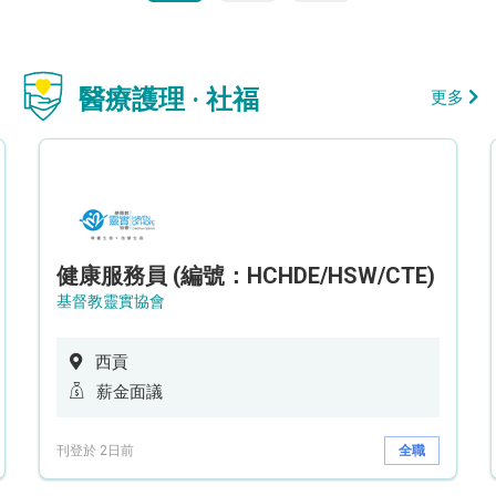
醫療護理 · 社福
更多
健康服務員 (編號：HCHDE/HSW/CTE)
基督教靈實協會
西貢
薪金面議
刊登於 2日前
全職