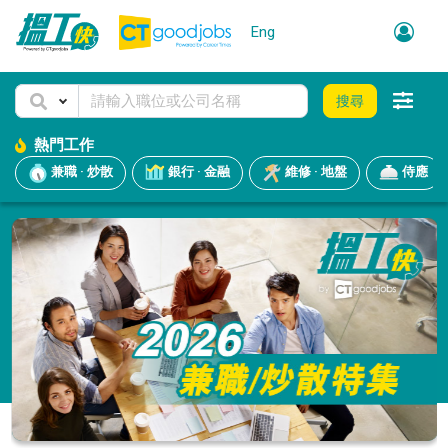
Eng
搜尋
熱門工作
兼職 · 炒散
銀行 · 金融
維修 · 地盤
侍應