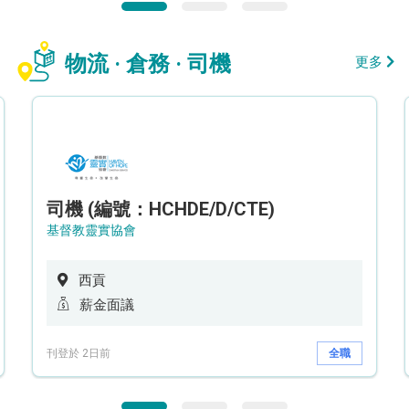
物流 · 倉務 · 司機
更多
司機 (編號：HCHDE/D/CTE)
基督教靈實協會
西貢
薪金面議
刊登於 2日前
全職