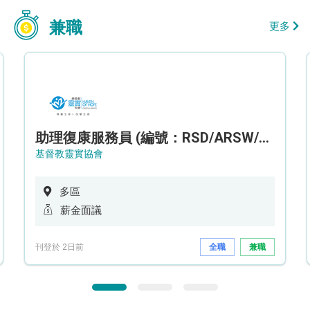
兼職
更多
助理復康服務員 (編號：RSD/ARSW/CTE)
基督教靈實協會
多區
薪金面議
刊登於 2日前
全職
兼職