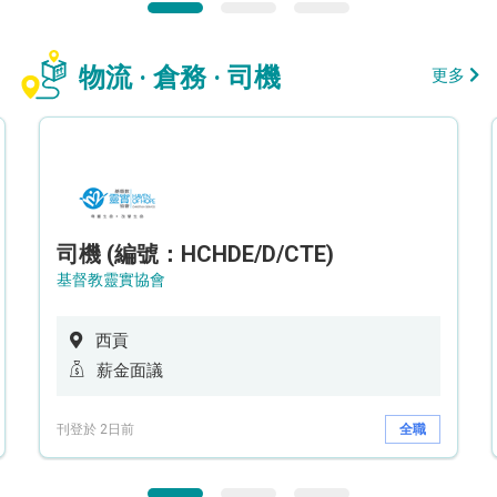
物流 · 倉務 · 司機
更多
司機 (編號：HCHDE/D/CTE)
基督教靈實協會
西貢
薪金面議
刊登於 2日前
全職