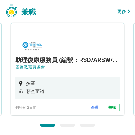
兼職
更多
助理復康服務員 (編號：RSD/ARSW/CTE)
基督教靈實協會
多區
薪金面議
刊登於 2日前
全職
兼職