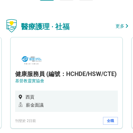
醫療護理 · 社福
更多
健康服務員 (編號：HCHDE/HSW/CTE)
基督教靈實協會
西貢
薪金面議
刊登於 2日前
全職