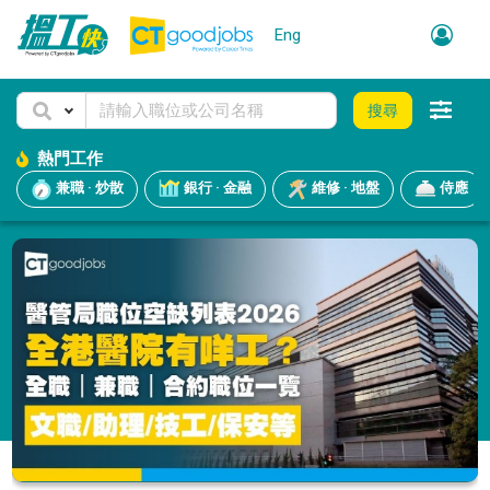
Eng
搜尋
熱門工作
兼職 · 炒散
銀行 · 金融
維修 · 地盤
侍應