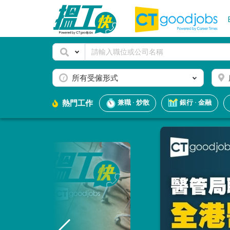
所有受僱形式
熱門工作
兼職 · 炒散
銀行 · 金融