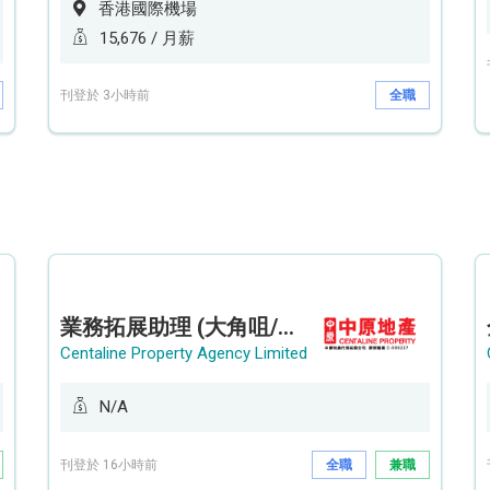
香港國際機場
15,676 / 月薪
刊登於 3小時前
全職
業務拓展助理 (大角咀/荔枝角/九龍塘)
Centaline Property Agency Limited
N/A
刊登於 16小時前
全職
兼職