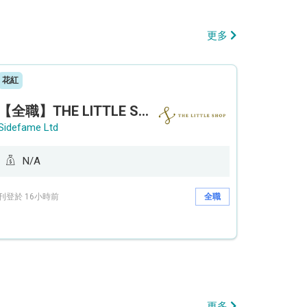
更多
花紅
【全職】THE LITTLE SHOP (利園分店) Sales Operation Assistant 銷售營運助理【永久保證佣金+新人獎金$3,000】
Sidefame Ltd
N/A
刊登於 16小時前
全職
更多