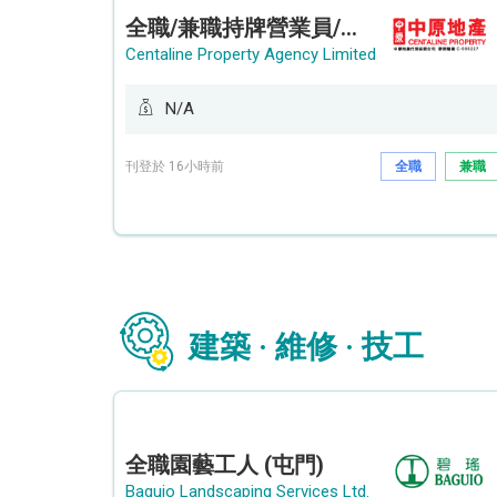
全職/兼職持牌營業員/持牌地產代理 (長沙灣/將軍澳/油塘)
Centaline Property Agency Limited
N/A
刊登於 16小時前
全職
兼職
建築 · 維修 · 技工
全職園藝工人 (屯門)
Baguio Landscaping Services Ltd.