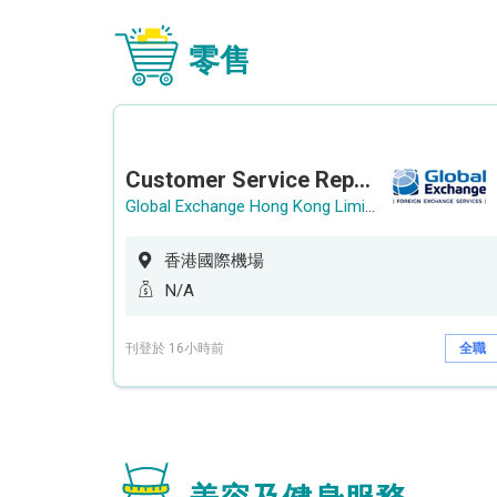
零售
Customer Service Representative (Airport)
Global Exchange Hong Kong Limited
香港國際機場
N/A
刊登於 16小時前
全職