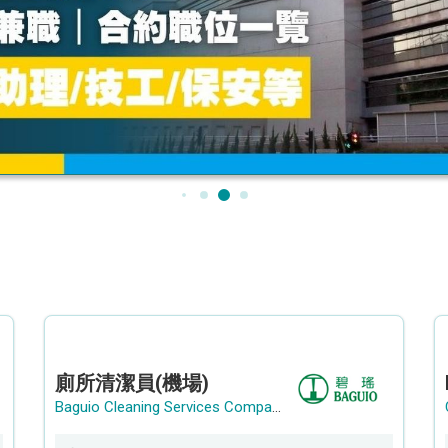
廁所清潔員(機場)
Baguio Cleaning Services Company Limited