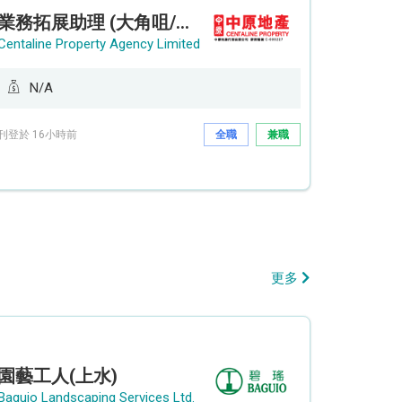
業務拓展助理 (大角咀/荔枝角/九龍塘)
Centaline Property Agency Limited
N/A
刊登於 16小時前
全職
兼職
更多
園藝工人(上水)
Baguio Landscaping Services Ltd.