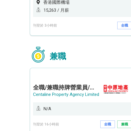
香港國際機場
15,263 / 月薪
刊登於 3小時前
全職
兼職
全職/兼職持牌營業員/持牌地產代理 (長沙灣/將軍澳/油塘)
Centaline Property Agency Limited
N/A
刊登於 16小時前
全職
兼職