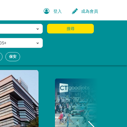
登入
成為會員
搜尋
05+
保安