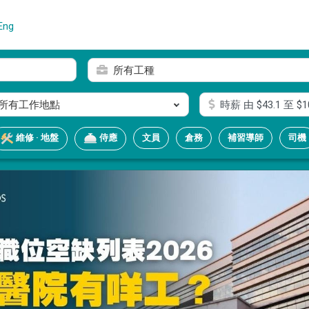
Eng
所有工種
所有工作地點
時薪
由 $
43.1
至 $
1
文員
倉務
補習導師
司機
維修 · 地盤
侍應