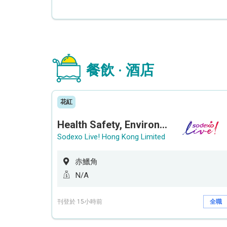
餐飲 · 酒店
花紅
Health Safety, Environment & Quality Assurance Officer (Maternity cover – 5 months contract)
Sodexo Live! Hong Kong Limited
赤鱲角
N/A
刊登於 15小時前
全職