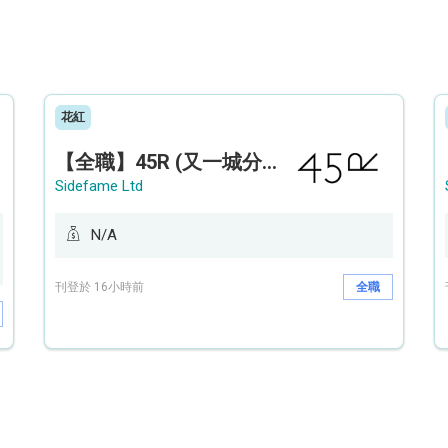
花紅
【全職】45R (又一城分店) Sales Operation Assistant 銷售營運助理【永久保證佣金+新人獎金$3,000】
Sidefame Ltd
N/A
刊登於 16小時前
全職