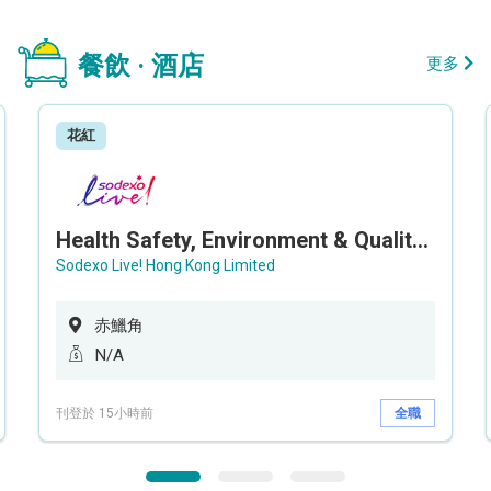
餐飲 · 酒店
更多
花紅
Health Safety, Environment & Quality Assurance Officer (Maternity cover – 5 months contract)
Sodexo Live! Hong Kong Limited
赤鱲角
N/A
刊登於 15小時前
全職