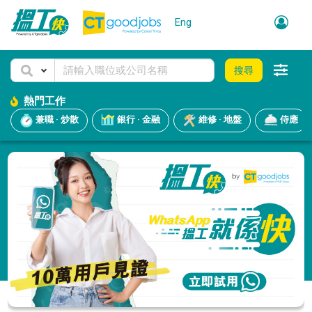
Eng
搜尋
熱門工作
兼職 · 炒散
銀行 · 金融
維修 · 地盤
侍應