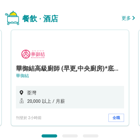
餐飲 · 酒店
更多
華御結高級廚師 (早更,中央廚房)*底薪可達20k* (5天工作週)
華御結
荃灣
20,000 以上 / 月薪
刊登於 2小時前
全職