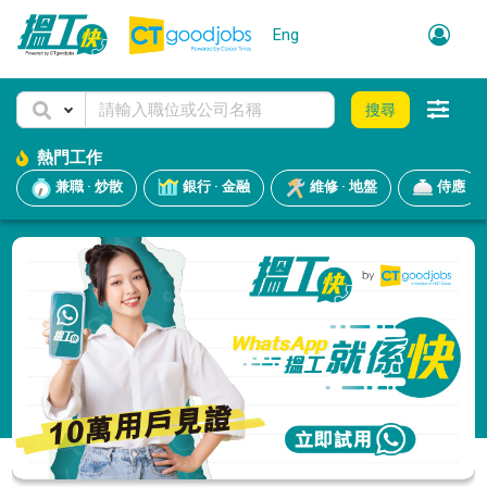
Eng
搜尋
熱門工作
兼職 · 炒散
銀行 · 金融
維修 · 地盤
侍應