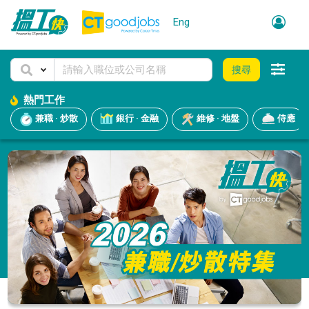
Eng
搜尋
熱門工作
兼職 · 炒散
銀行 · 金融
維修 · 地盤
侍應