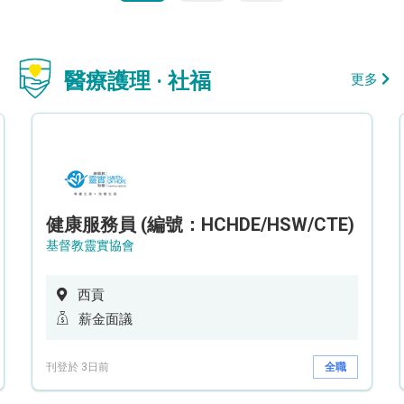
醫療護理 · 社福
更多
健康服務員 (編號：HCHDE/HSW/CTE)
基督教靈實協會
西貢
薪金面議
刊登於 3日前
全職