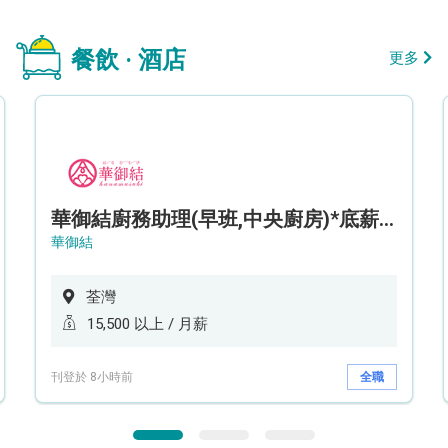
餐飲 · 酒店
更多
華御結廚務助理(早班,中央廚房)*底薪可達$15.5k* (5天工作週)
華御結
荃灣
15,500 以上 / 月薪
刊登於 8小時前
全職