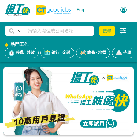
Eng
搜尋
熱門工作
兼職 · 炒散
銀行 · 金融
維修 · 地盤
侍應