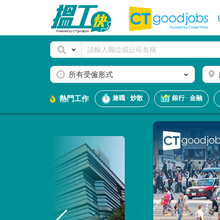
所有受僱形式
熱門工作
兼職 · 炒散
銀行 · 金融