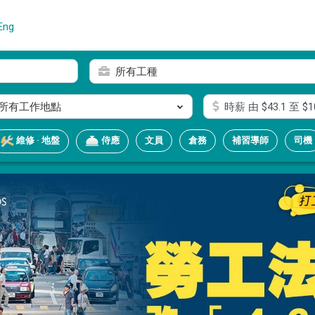
Eng
所有工種
所有工作地點
時薪
由 $
43.1
至 $
1
文員
倉務
補習導師
司機
維修 · 地盤
侍應