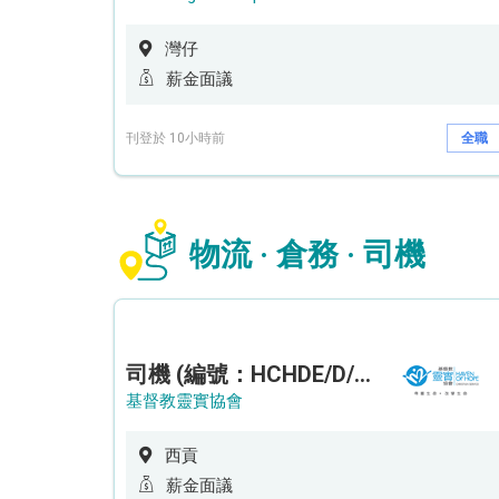
灣仔
薪金面議
刊登於 10小時前
全職
物流 · 倉務 · 司機
司機 (編號：HCHDE/D/CTE)
基督教靈實協會
西貢
薪金面議