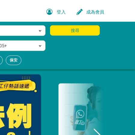
登入
成為會員
搜尋
05+
保安