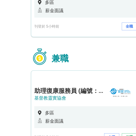
多區
薪金面議
刊登於 5小時前
全職
兼職
助理復康服務員 (編號：RSD/ARSW/CTE)
基督教靈實協會
多區
薪金面議