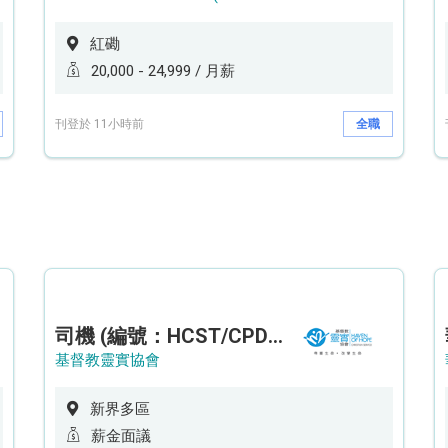
紅磡
20,000 - 24,999 / 月薪
刊登於 11小時前
全職
司機 (編號：HCST/CPD/CTE)
基督教靈實協會
新界多區
薪金面議