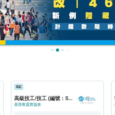
花紅
高級技工/技工 (編號：SSO/FM/A/CTE)
基督教靈實協會