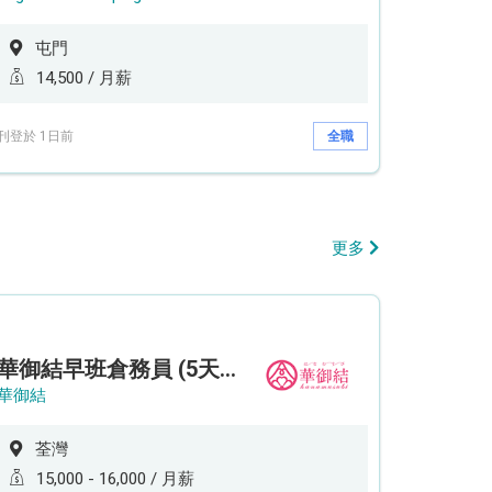
屯門
14,500 / 月薪
刊登於 1日前
全職
更多
華御結早班倉務員 (5天工作週)
華御結
荃灣
15,000 - 16,000 / 月薪