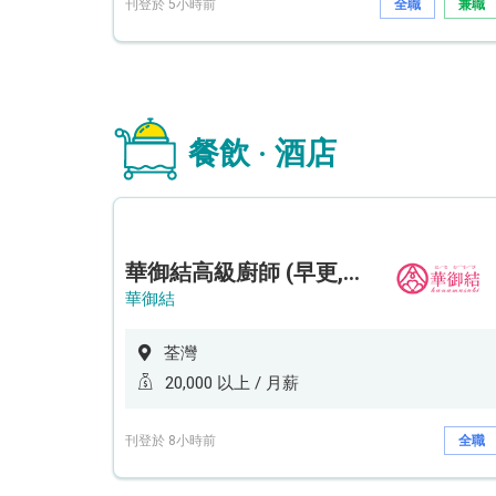
刊登於 5小時前
全職
兼職
餐飲 · 酒店
華御結高級廚師 (早更,中央廚房)*底薪可達20k* (5天工作週)
華御結
荃灣
20,000 以上 / 月薪
刊登於 8小時前
全職