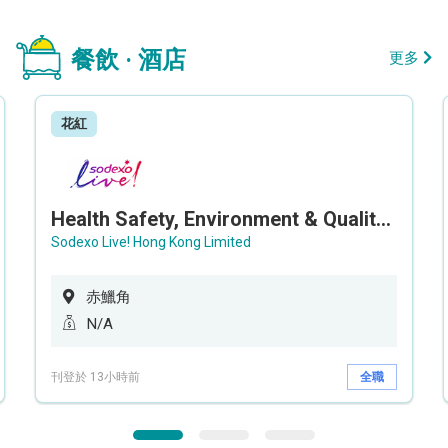
餐飲 · 酒店
更多
花紅
Health Safety, Environment & Quality Assurance Officer (Maternity cover – 5 months contract)
Sodexo Live! Hong Kong Limited
赤鱲角
N/A
刊登於 13小時前
全職