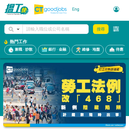
Eng
搜尋
熱門工作
兼職 · 炒散
銀行 · 金融
維修 · 地盤
侍應