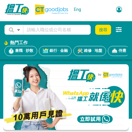
Eng
搜尋
熱門工作
兼職 · 炒散
銀行 · 金融
維修 · 地盤
侍應