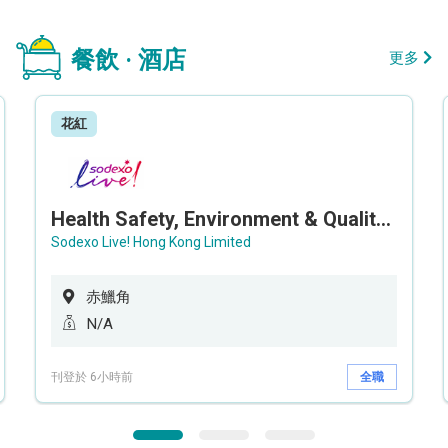
餐飲 · 酒店
更多
花紅
Health Safety, Environment & Quality Assurance Officer (Maternity cover – 5 months contract)
Sodexo Live! Hong Kong Limited
赤鱲角
N/A
刊登於 6小時前
全職