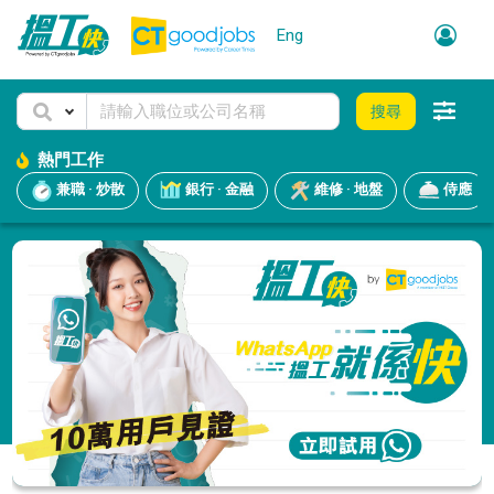
Eng
搜尋
熱門工作
兼職 · 炒散
銀行 · 金融
維修 · 地盤
侍應