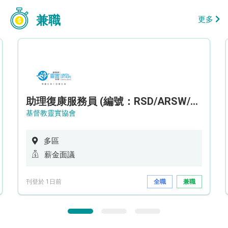
兼職
更多
助理復康服務員 (編號：RSD/ARSW/CTE)
基督教靈實協會
多區
薪金面議
刊登於 1日前
全職
兼職