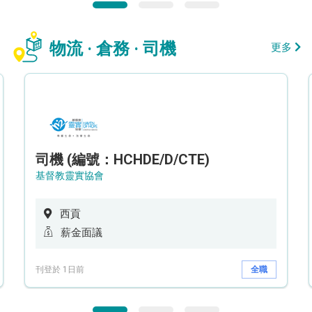
物流 · 倉務 · 司機
更多
司機 (編號：HCHDE/D/CTE)
基督教靈實協會
西貢
薪金面議
刊登於 1日前
全職