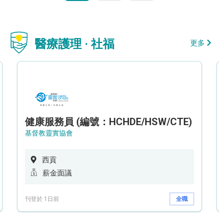
醫療護理 · 社福
更多
健康服務員 (編號：HCHDE/HSW/CTE)
基督教靈實協會
西貢
薪金面議
刊登於 1日前
全職