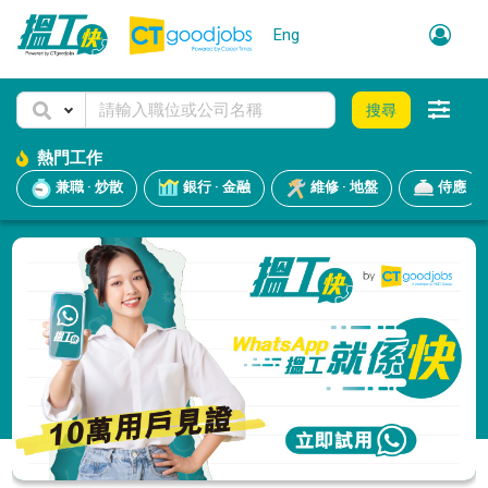
Eng
搜尋
熱門工作
兼職 · 炒散
銀行 · 金融
維修 · 地盤
侍應