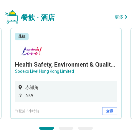
餐飲 · 酒店
更多
花紅
Health Safety, Environment & Quality Assurance Officer (Maternity cover – 5 months contract)
Sodexo Live! Hong Kong Limited
赤鱲角
N/A
刊登於 8小時前
全職