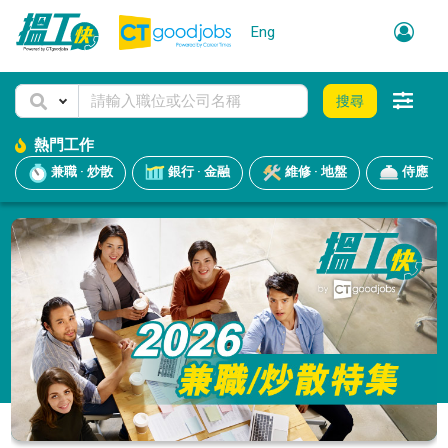
Eng
搜尋
熱門工作
兼職 · 炒散
銀行 · 金融
維修 · 地盤
侍應