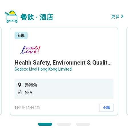
餐飲 · 酒店
更多
花紅
Health Safety, Environment & Quality Assurance Officer (Maternity cover – 5 months contract)
Sodexo Live! Hong Kong Limited
赤鱲角
N/A
刊登於 15小時前
全職