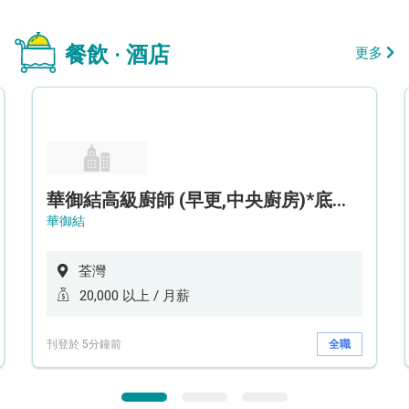
餐飲 · 酒店
更多
華御結高級廚師 (早更,中央廚房)*底薪可達20k* (5天工作週)
華御結
荃灣
20,000 以上 / 月薪
刊登於 5分鐘前
全職