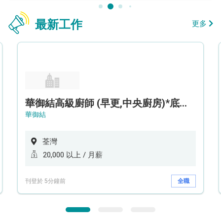
最新工作
更多
華御結高級廚師 (早更,中央廚房)*底薪可達20k* (5天工作週)
華御結
荃灣
20,000 以上 / 月薪
刊登於 5分鐘前
全職