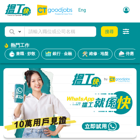
Eng
搜尋
熱門工作
兼職 · 炒散
銀行 · 金融
維修 · 地盤
侍應