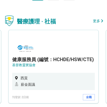
醫療護理 · 社福
更多
健康服務員 (編號：HCHDE/HSW/CTE)
基督教靈實協會
西貢
薪金面議
刊登於 2日前
全職