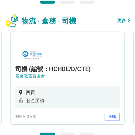
物流 · 倉務 · 司機
更多
司機 (編號：HCHDE/D/CTE)
基督教靈實協會
西貢
薪金面議
刊登於 2日前
全職