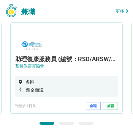
兼職
更多
助理復康服務員 (編號：RSD/ARSW/CTE)
基督教靈實協會
多區
薪金面議
刊登於 2日前
全職
兼職