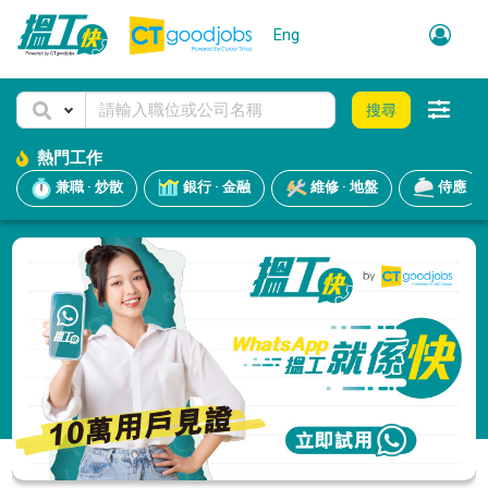
Eng
搜尋
熱門工作
兼職 · 炒散
銀行 · 金融
維修 · 地盤
侍應