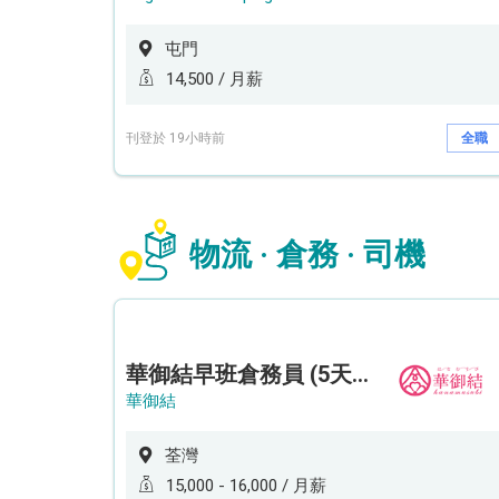
屯門
14,500 / 月薪
刊登於 19小時前
全職
物流 · 倉務 · 司機
華御結早班倉務員 (5天工作週)
華御結
荃灣
15,000 - 16,000 / 月薪