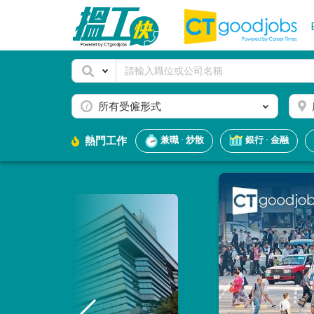
所有受僱形式
熱門工作
兼職 · 炒散
銀行 · 金融