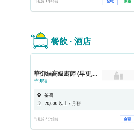
刊登於 1小時前
全職
兼職
餐飲 · 酒店
華御結高級廚師 (早更,中央廚房)*底薪可達20k* (5天工作週)
華御結
荃灣
20,000 以上 / 月薪
刊登於 5分鐘前
全職