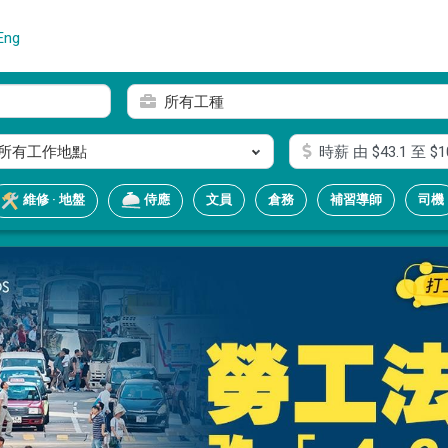
Eng
所有工種
所有工作地點
時薪
由 $
43.1
至 $
1
文員
倉務
補習導師
司機
維修 · 地盤
侍應