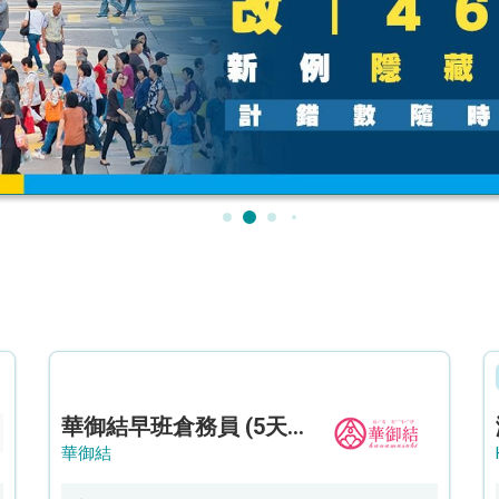
華御結早班倉務員 (5天工作週)
華御結