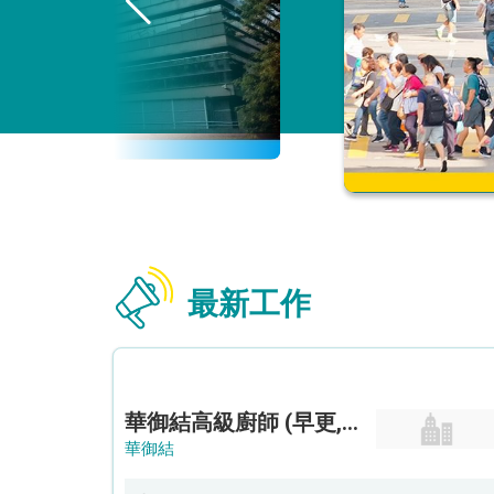
最新工作
華御結高級廚師 (早更,中央廚房)*底薪可達20k* (5天工作週)
華御結