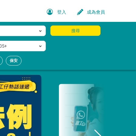
登入
成為會員
搜尋
05+
保安