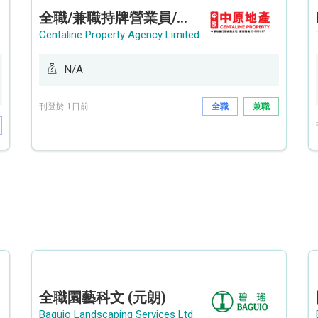
全職/兼職持牌營業員/持牌地產代理 (長沙灣/將軍澳/油塘)
Centaline Property Agency Limited
N/A
刊登於 1日前
全職
兼職
全職園藝科文 (元朗)
Baguio Landscaping Services Ltd.