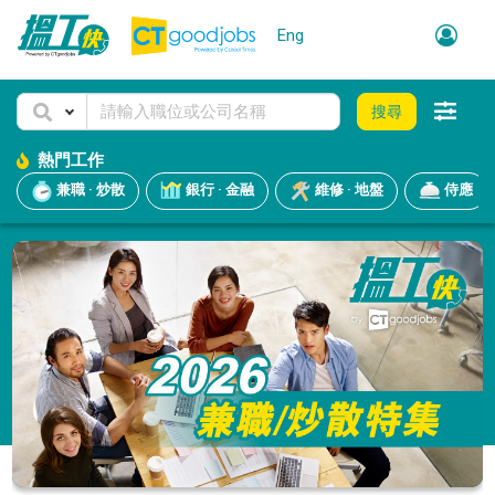
Eng
搜尋
熱門工作
兼職 · 炒散
銀行 · 金融
維修 · 地盤
侍應