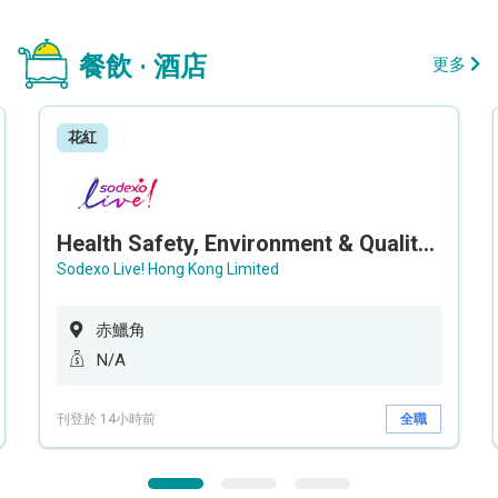
餐飲 · 酒店
更多
花紅
Health Safety, Environment & Quality Assurance Officer (Maternity cover – 5 months contract)
Sodexo Live! Hong Kong Limited
赤鱲角
N/A
刊登於 14小時前
全職