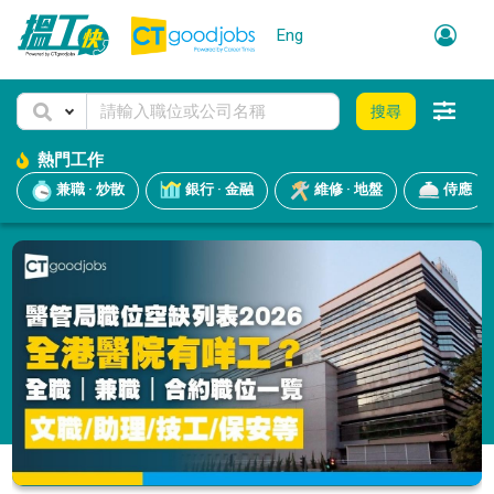
Eng
搜尋
熱門工作
兼職 · 炒散
銀行 · 金融
維修 · 地盤
侍應