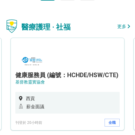
醫療護理 · 社福
更多
健康服務員 (編號：HCHDE/HSW/CTE)
基督教靈實協會
西貢
薪金面議
刊登於 20小時前
全職