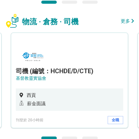
物流 · 倉務 · 司機
更多
司機 (編號：HCHDE/D/CTE)
基督教靈實協會
西貢
薪金面議
刊登於 20小時前
全職