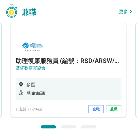
兼職
更多
助理復康服務員 (編號：RSD/ARSW/CTE)
基督教靈實協會
多區
薪金面議
刊登於 21小時前
全職
兼職