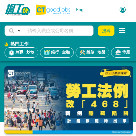
Eng
搜尋
熱門工作
兼職 · 炒散
銀行 · 金融
維修 · 地盤
侍應