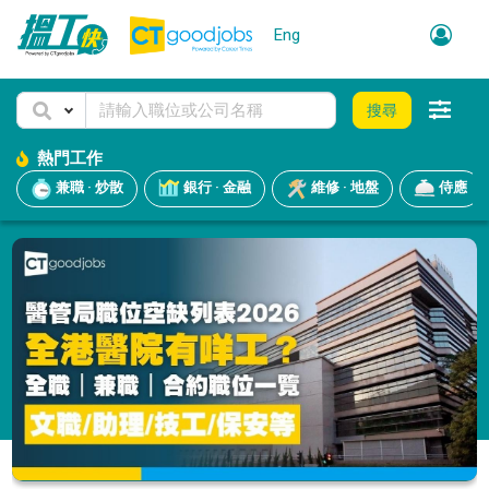
Eng
搜尋
熱門工作
兼職 · 炒散
銀行 · 金融
維修 · 地盤
侍應