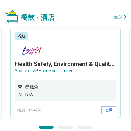
餐飲 · 酒店
更多
花紅
Health Safety, Environment & Quality Assurance Officer (Maternity cover – 5 months contract)
Sodexo Live! Hong Kong Limited
赤鱲角
N/A
刊登於 11小時前
全職