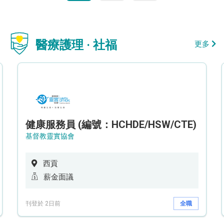
醫療護理 · 社福
更多
健康服務員 (編號：HCHDE/HSW/CTE)
基督教靈實協會
西貢
薪金面議
刊登於 2日前
全職