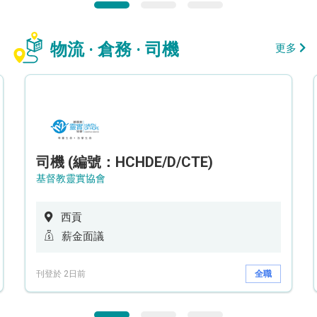
物流 · 倉務 · 司機
更多
司機 (編號：HCHDE/D/CTE)
基督教靈實協會
西貢
薪金面議
刊登於 2日前
全職