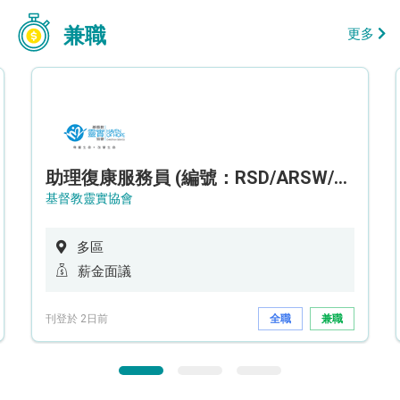
兼職
更多
助理復康服務員 (編號：RSD/ARSW/CTE)
基督教靈實協會
多區
薪金面議
刊登於 2日前
全職
兼職