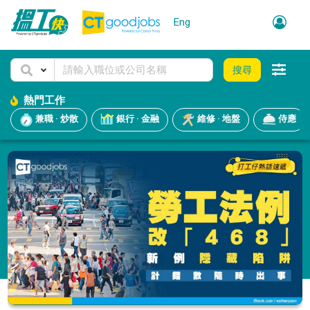
Eng
搜尋
熱門工作
兼職 · 炒散
銀行 · 金融
維修 · 地盤
侍應