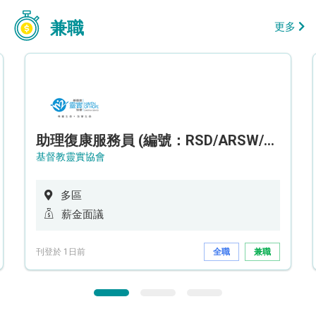
兼職
更多
助理復康服務員 (編號：RSD/ARSW/CTE)
基督教靈實協會
多區
薪金面議
刊登於 1日前
全職
兼職