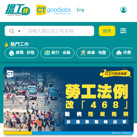
Eng
搜尋
熱門工作
兼職 · 炒散
銀行 · 金融
維修 · 地盤
侍應