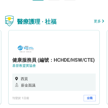
醫療護理 · 社福
更多
健康服務員 (編號：HCHDE/HSW/CTE)
基督教靈實協會
西貢
薪金面議
刊登於 1日前
全職