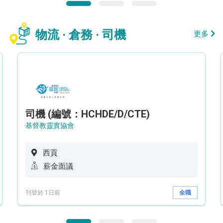
物流 · 倉務 · 司機
更多
司機 (編號：HCHDE/D/CTE)
基督教靈實協會
西貢
薪金面議
刊登於 1日前
全職