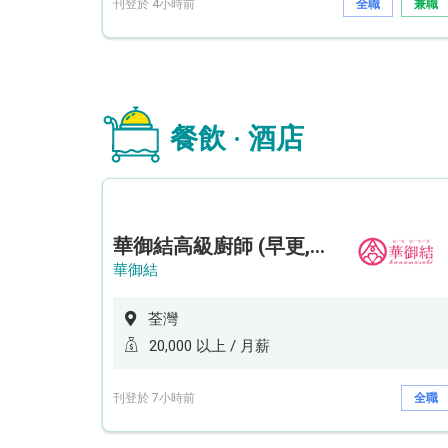
刊登於 4小時前
全職
兼職
餐飲 · 酒店
華御結高級廚師 (早更,中央廚房)*底薪可達20k* (5天工作週)
華御結
荃灣
20,000 以上 / 月薪
刊登於 7小時前
全職