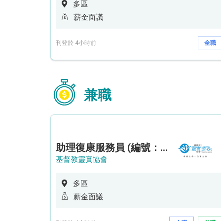
多區
薪金面議
刊登於 4小時前
全職
兼職
助理復康服務員 (編號：RSD/ARSW/CTE)
基督教靈實協會
多區
薪金面議