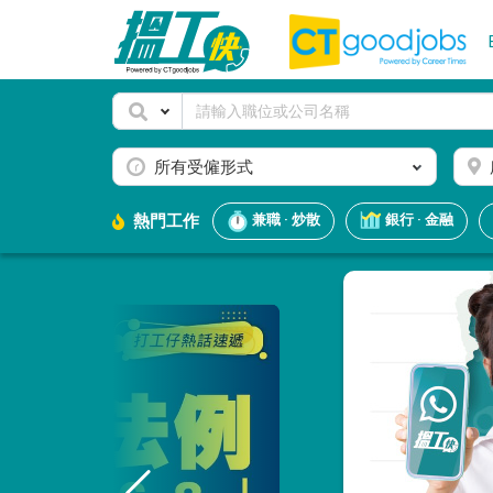
所有受僱形式
熱門工作
兼職 · 炒散
銀行 · 金融