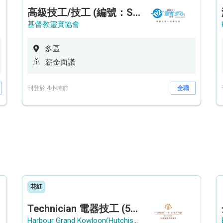
高級技工/技工 (編號：SSO/FM/A/CTE)
基督教靈實協會
多區
薪金面議
刊登於 4小時前
全職
花紅
Technician 電器技工 (5-Day Work Week)
Harbour Grand Kowloon(Hutchison Hotel Hong Kong Limited)