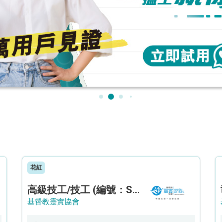
花紅
高級技工/技工 (編號：SSO/FM/A/CTE)
基督教靈實協會