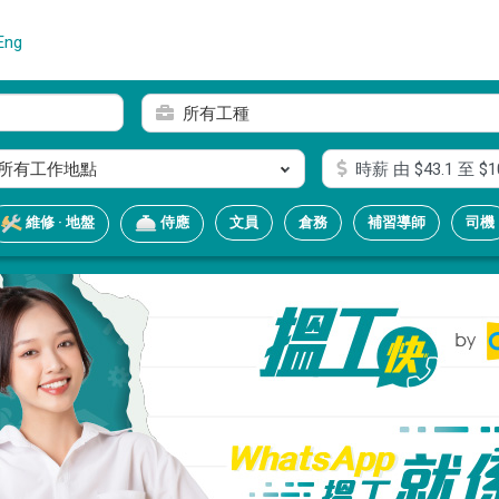
Eng
所有工種
所有工作地點
時薪
由 $
43.1
至 $
1
文員
倉務
補習導師
司機
維修 · 地盤
侍應