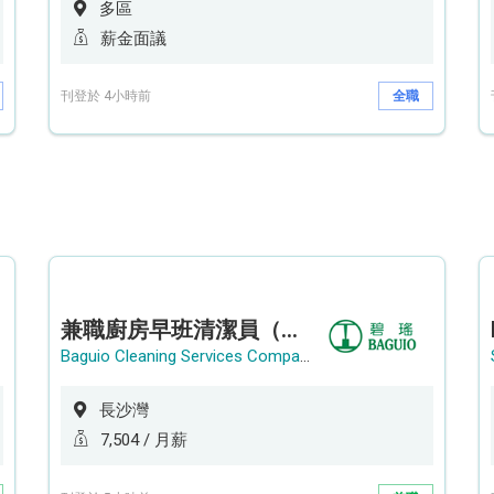
多區
薪金面議
刊登於 4小時前
全職
兼職廚房早班清潔員（長沙灣）
Baguio Cleaning Services Company Limited
長沙灣
7,504 / 月薪