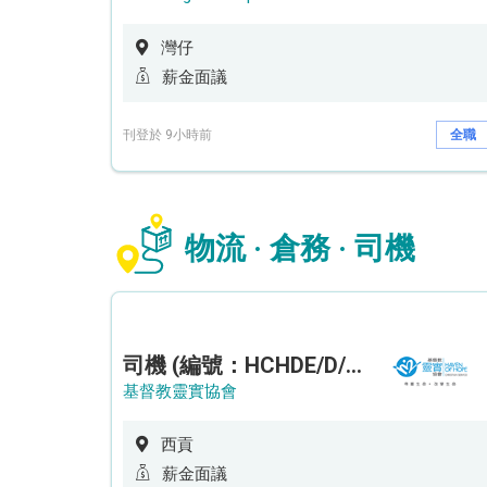
灣仔
薪金面議
刊登於 9小時前
全職
物流 · 倉務 · 司機
司機 (編號：HCHDE/D/CTE)
基督教靈實協會
西貢
薪金面議