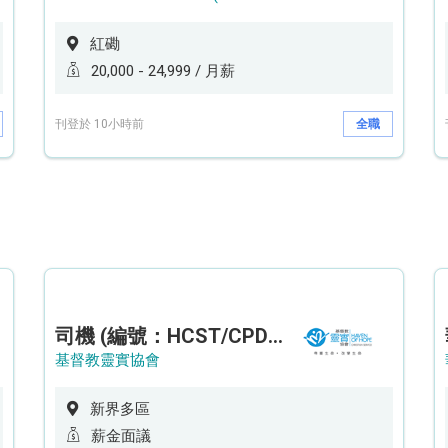
紅磡
20,000 - 24,999 / 月薪
刊登於 10小時前
全職
司機 (編號：HCST/CPD/CTE)
基督教靈實協會
新界多區
薪金面議