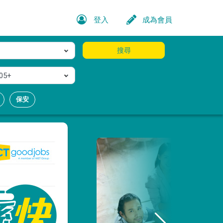
登入
成為會員
搜尋
05+
保安