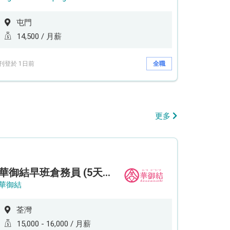
屯門
14,500 / 月薪
刊登於 1日前
全職
更多
華御結早班倉務員 (5天工作週)
華御結
荃灣
15,000 - 16,000 / 月薪