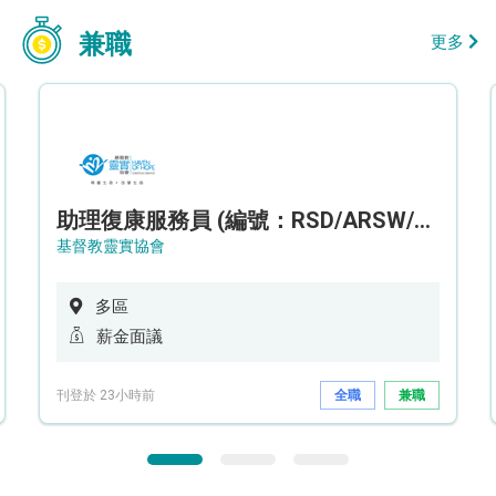
兼職
更多
助理復康服務員 (編號：RSD/ARSW/CTE)
基督教靈實協會
多區
薪金面議
刊登於 23小時前
全職
兼職