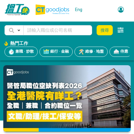
Eng
搜尋
熱門工作
兼職 · 炒散
銀行 · 金融
維修 · 地盤
侍應