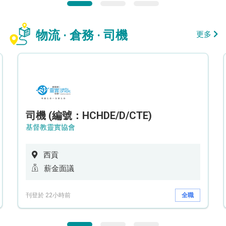
物流 · 倉務 · 司機
更多
司機 (編號：HCHDE/D/CTE)
基督教靈實協會
西貢
薪金面議
刊登於 22小時前
全職