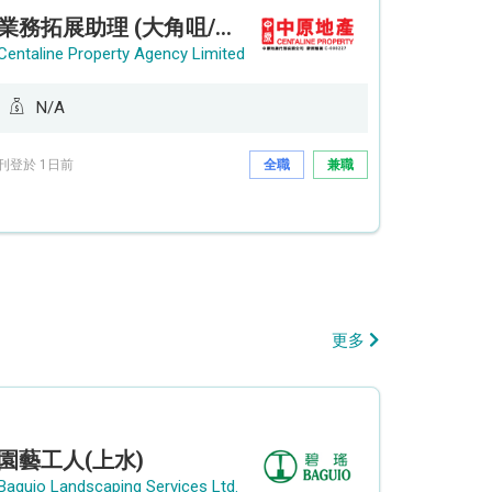
業務拓展助理 (大角咀/荔枝角/九龍塘)
Centaline Property Agency Limited
N/A
刊登於 1日前
全職
兼職
更多
園藝工人(上水)
Baguio Landscaping Services Ltd.