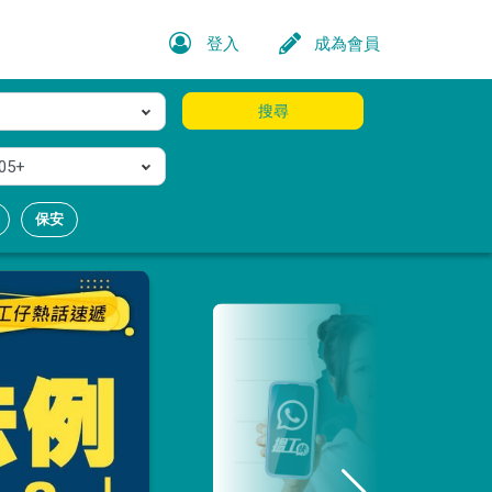
登入
成為會員
搜尋
05+
保安