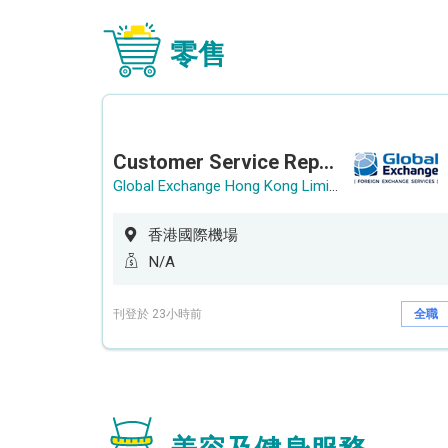
零售
Customer Service Representative (Airport)
Global Exchange Hong Kong Limited
香港國際機場
N/A
刊登於 23小時前
全職