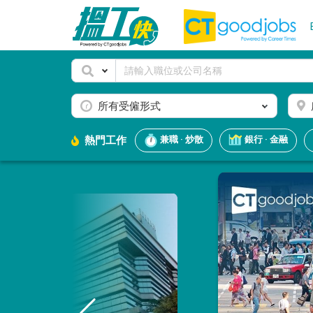
所有受僱形式
熱門工作
兼職 · 炒散
銀行 · 金融