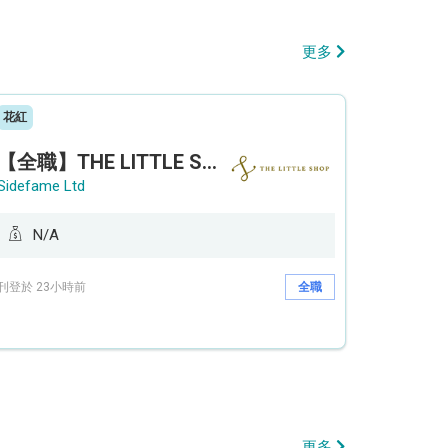
更多
花紅
【全職】THE LITTLE SHOP (利園分店) Sales Operation Assistant 銷售營運助理【永久保證佣金+新人獎金$3,000】
Sidefame Ltd
N/A
刊登於 23小時前
全職
更多