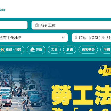
Eng
所有工種
所有工作地點
時薪
由 $
43.1
至 $
1
文員
倉務
補習導師
司機
維修 · 地盤
侍應