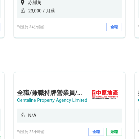
赤鱲角
23,000 / 月薪
刊登於 34分鐘前
全職
全職/兼職持牌營業員/持牌地產代理 (長沙灣/將軍澳/油塘)
Centaline Property Agency Limited
N/A
刊登於 23小時前
全職
兼職