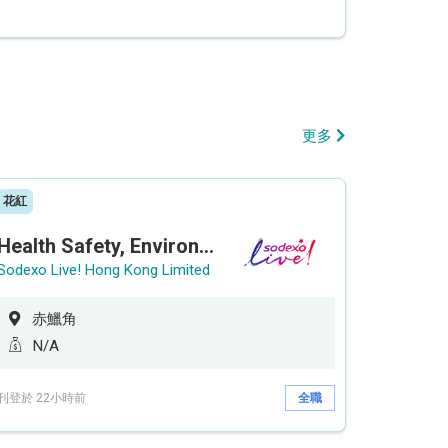
更多
花紅
Health Safety, Environment & Quality Assurance Officer (Maternity cover – 5 months contract)
Sodexo Live! Hong Kong Limited
赤鱲角
N/A
刊登於 22小時前
全職