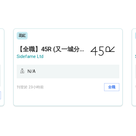
花紅
【全職】45R (又一城分店) Sales Operation Assistant 銷售營運助理【永久保證佣金+新人獎金$3,000】
Sidefame Ltd
N/A
刊登於 23小時前
全職