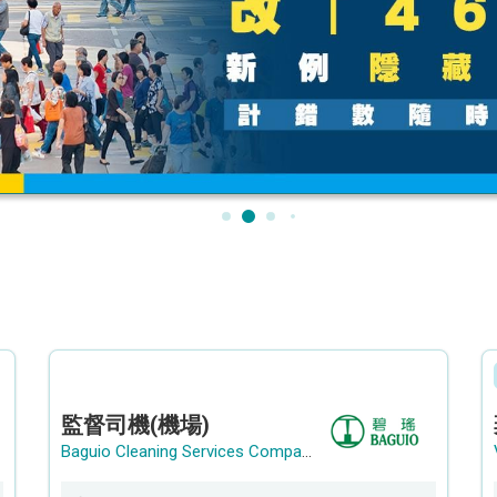
監督司機(機場)
Baguio Cleaning Services Company Limited