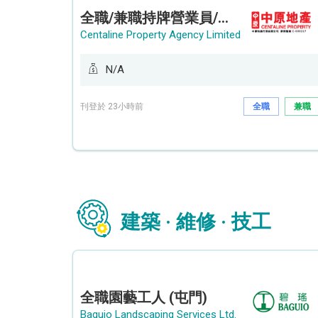
全職/兼職持牌營業員/持牌地產代理 (長沙灣/將軍澳/油塘)
Centaline Property Agency Limited
N/A
刊登於 23小時前
全職
兼職
建築 · 維修 · 技工
全職園藝工人 (屯門)
Baguio Landscaping Services Ltd.