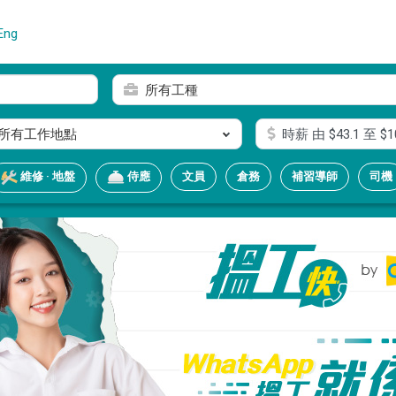
Eng
所有工種
所有工作地點
時薪
由 $
43.1
至 $
1
文員
倉務
補習導師
司機
維修 · 地盤
侍應