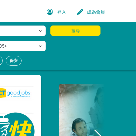
登入
成為會員
搜尋
05+
保安