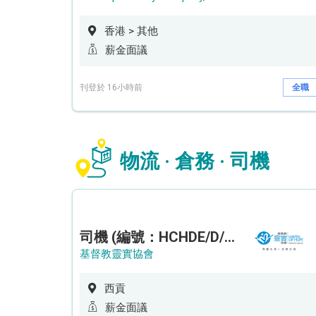
香港 > 其他
薪金面議
刊登於 16小時前
全職
物流 · 倉務 · 司機
司機 (編號：HCHDE/D/CTE)
基督教靈實協會
西貢
薪金面議