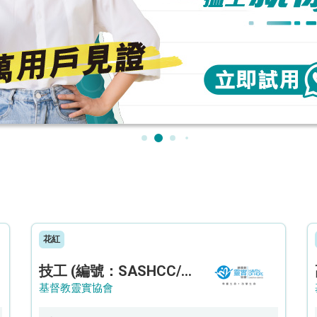
花紅
技工 (編號：SASHCC/A/CTE)
基督教靈實協會