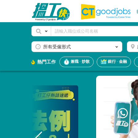
所有受僱形式
熱門工作
兼職 · 炒散
銀行 · 金融