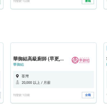
刊登於 1日前
兼職
華御結高級廚師 (早更,中央廚房)*底薪可達20k* (5天工作週)
華御結
荃灣
20,000 以上 / 月薪
刊登於 1日前
全職