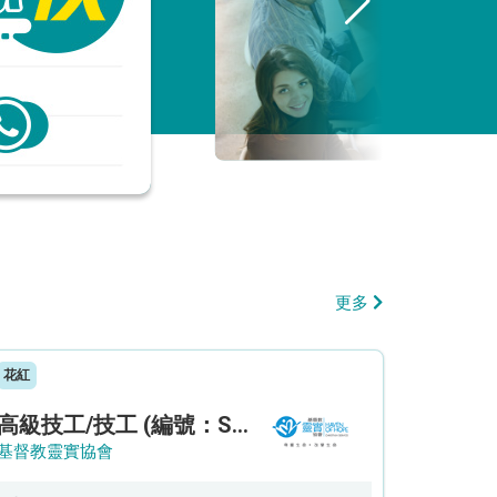
更多
花紅
高級技工/技工 (編號：SSO/FM/A/CTE)
基督教靈實協會