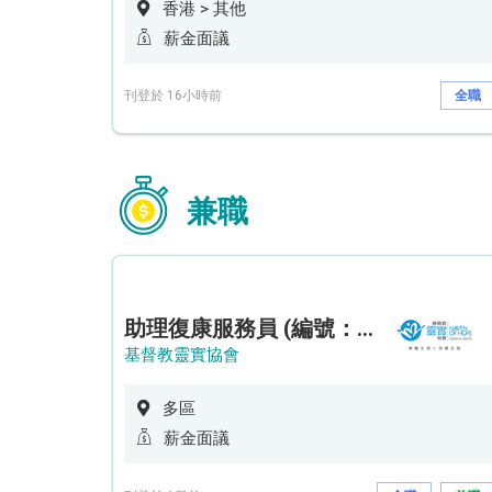
香港 > 其他
薪金面議
刊登於 16小時前
全職
兼職
助理復康服務員 (編號：RSD/ARSW/CTE)
基督教靈實協會
多區
薪金面議