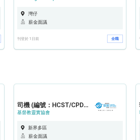
灣仔
薪金面議
刊登於 1日前
全職
司機 (編號：HCST/CPD/CTE)
基督教靈實協會
新界多區
薪金面議