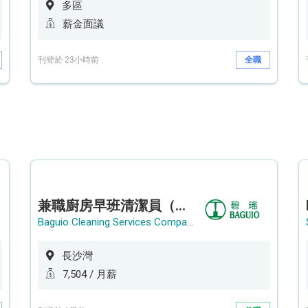
多區
薪金面議
刊登於 23小時前
全職
兼職廚房早班清潔員（長沙灣）
Baguio Cleaning Services Company Limited
長沙灣
7,504 / 月薪