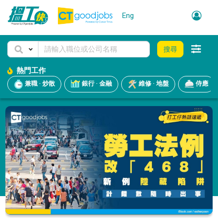
Eng
搜尋
熱門工作
兼職 · 炒散
銀行 · 金融
維修 · 地盤
侍應