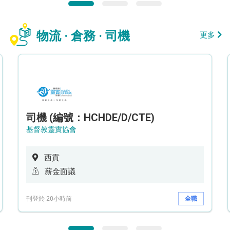
物流 · 倉務 · 司機
更多
司機 (編號：HCHDE/D/CTE)
基督教靈實協會
西貢
薪金面議
刊登於 20小時前
全職