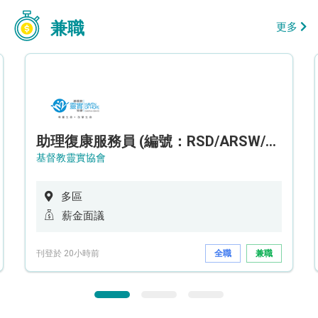
兼職
更多
助理復康服務員 (編號：RSD/ARSW/CTE)
基督教靈實協會
多區
薪金面議
刊登於 20小時前
全職
兼職