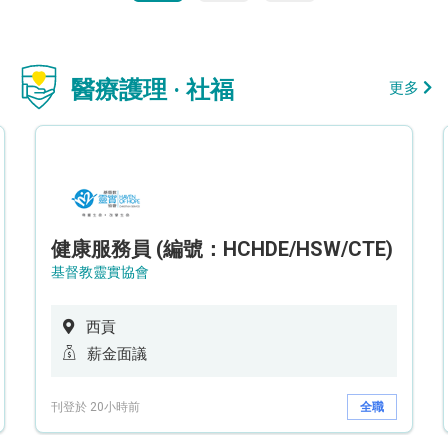
醫療護理 · 社福
更多
健康服務員 (編號：HCHDE/HSW/CTE)
基督教靈實協會
西貢
薪金面議
刊登於 20小時前
全職