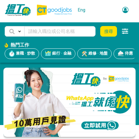
Eng
搜尋
熱門工作
兼職 · 炒散
銀行 · 金融
維修 · 地盤
侍應