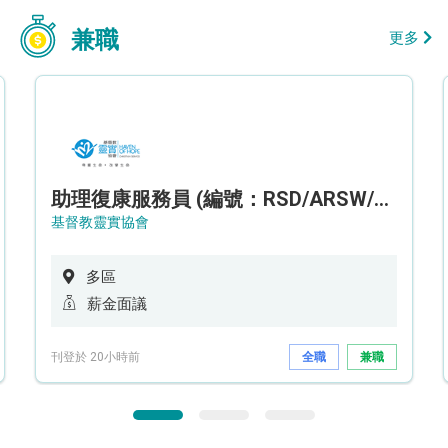
兼職
更多
助理復康服務員 (編號：RSD/ARSW/CTE)
基督教靈實協會
多區
薪金面議
刊登於 20小時前
全職
兼職