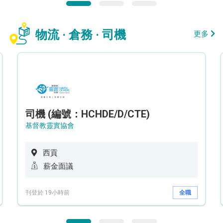
物流 · 倉務 · 司機
更多
司機 (編號：HCHDE/D/CTE)
基督教靈實協會
西貢
薪金面議
刊登於 19小時前
全職