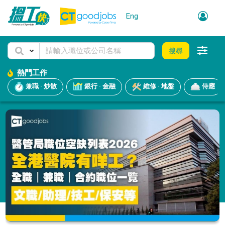
Eng
搜尋
熱門工作
兼職 · 炒散
銀行 · 金融
維修 · 地盤
侍應