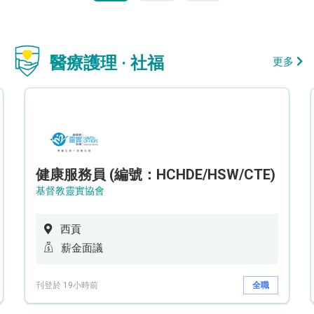
醫療護理 · 社福
更多
健康服務員 (編號：HCHDE/HSW/CTE)
基督教靈實協會
西貢
薪金面議
刊登於 19小時前
全職